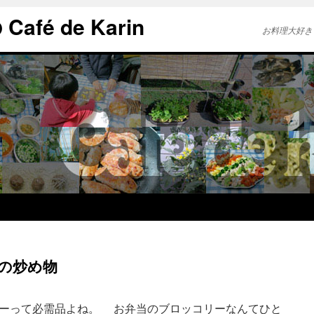
afé de Karin
お料理大好き
の炒め物
ーって必需品よね。 お弁当のブロッコリーなんてひと