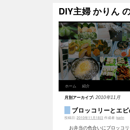
DIY主婦 かりん の C
ホーム
紹介
月別アーカイブ:
2010年11月
ブロッコリーとエビ
投稿日:
2010年11月18日
作成者:
karin
お弁当の色合いにブロッコリ