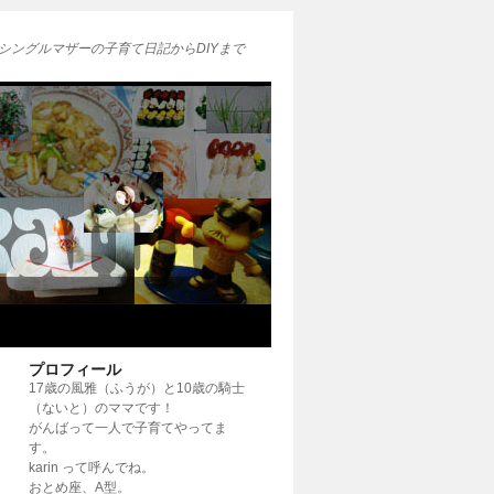
シングルマザーの子育て日記からDIYまで
プロフィール
17歳の風雅（ふうが）と10歳の騎士
（ないと）のママです！
がんばって一人で子育てやってま
す。
karin って呼んでね。
おとめ座、A型。