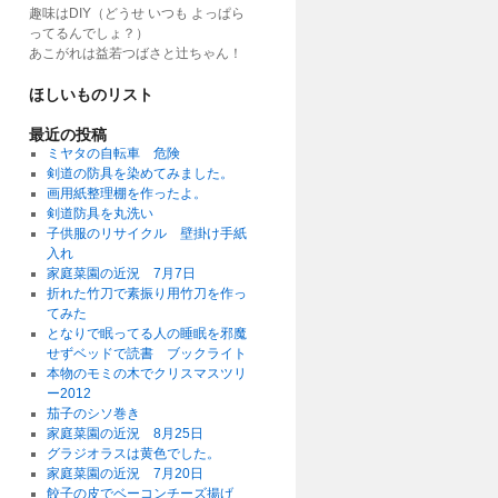
趣味はDIY（どうせ いつも よっぱら
ってるんでしょ？）
あこがれは益若つばさと辻ちゃん！
ほしいものリスト
最近の投稿
ミヤタの自転車 危険
剣道の防具を染めてみました。
画用紙整理棚を作ったよ。
剣道防具を丸洗い
子供服のリサイクル 壁掛け手紙
入れ
家庭菜園の近況 7月7日
折れた竹刀で素振り用竹刀を作っ
てみた
となりで眠ってる人の睡眠を邪魔
せずベッドで読書 ブックライト
本物のモミの木でクリスマスツリ
ー2012
茄子のシソ巻き
家庭菜園の近況 8月25日
グラジオラスは黄色でした。
家庭菜園の近況 7月20日
餃子の皮でベーコンチーズ揚げ