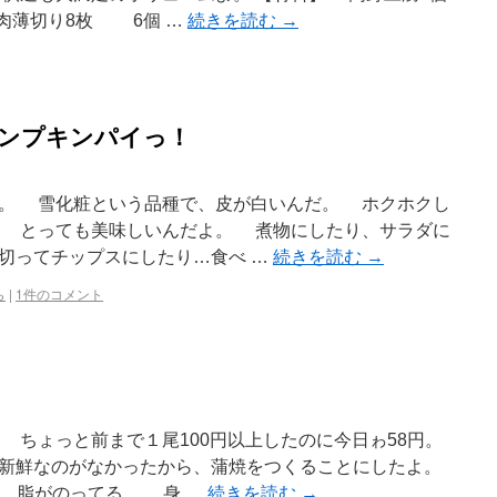
肉薄切り8枚 6個 …
続きを読む
→
ンプキンパイっ！
。 雪化粧という品種で、皮が白いんだ。 ホクホクし
。 とっても美味しいんだよ。 煮物にしたり、サラダに
切ってチップスにしたり…食べ …
続きを読む
→
ら
|
1件のコメント
ちょっと前まで１尾100円以上したのに今日ゎ58円。
新鮮なのがなかったから、蒲焼をつくることにしたよ。
 脂がのってる。 身 …
続きを読む
→