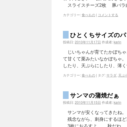
スライスチーズ2枚 豚バラ
カテゴリー:
食べもの
|
コメントする
ひとくちサイズのパ
投稿日:
2010年11月17日
作成者:
karin
じいちゃんが育てたかぼちゃ
て甘くて栗みたいなかぼちゃ
したり、天ぷらにしたり、薄く
カテゴリー:
食べもの
|
タグ:
サラダ
,
天ぷ
サンマの蒲焼だぁ
投稿日:
2010年11月15日
作成者:
karin
サンマが安くなってきたね。 
残念ながら、刺身にするほど
3枚におろすよ。 秋だね。