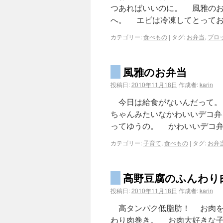
つあればいいのに。 風雅の
へ。 エビは冷凍してとってお
カテゴリー:
食べもの
|
タグ:
お弁当
,
ブロ
風雅のお弁当
投稿日:
2010年11月18日
作成者:
karin
今日は給食がないんだって。 
ちゃんみたいなかわいいデコ弁
ってゆうの。 かわいいデコ弁
カテゴリー:
子育て
,
食べもの
|
タグ:
お弁
高野豆腐のふんわり
投稿日:
2010年11月18日
作成者:
karin
高タンパク低脂肪！ お肉を
わり肉巻き。 お肉大好きな子