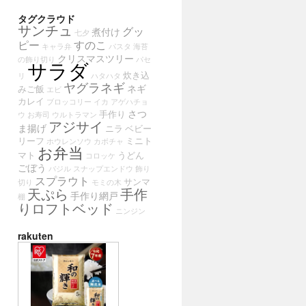
タグクラウド
サンチュ
グッ
煮付け
七夕
ピー
すのこ
キャラ弁
パスタ
海苔
クリスマスツリー
の飾り切り
パセ
サラダ
炊き込
リ
ハタハタ
ヤグラネギ
ネギ
みご飯
エビ
カレイ
ブロッコリー
イカ
アゲハチョ
さつ
手作り
ウ
お寿司
ウルトラマン
アジサイ
ま揚げ
ニラ
ベビー
リーフ
ミニト
ホウレンソウ
カボチャ
お弁当
マト
うどん
コロッケ
ごぼう
バジル
スナップエンドウ
飾り
スプラウト
サンマ
切り
モミの木
天ぷら
手作
手作り網戸
棚
りロフトベッド
ニンジン
rakuten