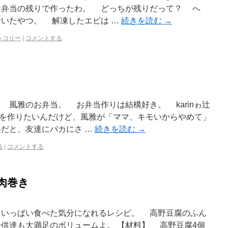
お弁当の残りで作ったわ。 どっちが残りだって？ へ
いたやつ。 解凍したエビは …
続きを読む
→
ッコリー
|
コメントする
風雅のお弁当。 お弁当作りは結構好き。 karinゎ辻
を作りたいんだけど、風雅が「ママ、キモいからやめて」
だと、友達にバカにさ …
続きを読む
→
当
|
コメントする
肉巻き
いっぱい食べた気分になれるレシピ。 高野豆腐のふん
供達も大満足のボリュームよ。 【材料】 高野豆腐4個