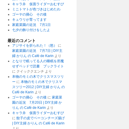
キャラ弁 仮面ライダーおむすび
ミニトマトが色づきはじめたわ
ゴーヤの摘心 その後
キュウリが育ってます
家庭菜園の近況 7月1日
七夕の飾り付けをしたよ
最近のコメント
アジサイを折られた！（怒）
に
家庭菜園の近況 7月7日 | DIY主
婦 かりん の Café de Karin
より
となりで眠ってる人の睡眠を邪魔
せずベッドで読書 ブックライト
に
クイッククエンチ
より
本物のモミの木でクリスマスツリ
ー
に
本物のモミの木でクリスマ
スツリー2012 | DIY主婦 かりん の
Café de Karin
より
ゴーヤの摘心 その後
に
家庭菜
園の近況 7月20日 | DIY主婦 か
りん の Café de Karin
より
キャラ弁 仮面ライダーおむすび
に
餃子の皮でベーコンチーズ揚げ
| DIY主婦 かりん の Café de Karin
より