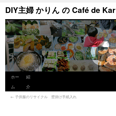
DIY主婦 かりん の Café de Kar
ホー
紹
ム
介
←
子供服のリサイクル 壁掛け手紙入れ