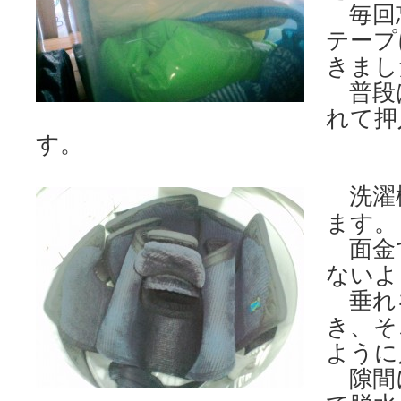
毎回
テープ
きまし
普段
れて押
す。
洗濯
ます。
面金
ないよ
垂れ
き、そ
ように
隙間