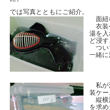
では写真とともにご紹介。
面紐
衣装
湯を入
ど浸す
つい
一緒に
私が
装ケー
縦横
を求め