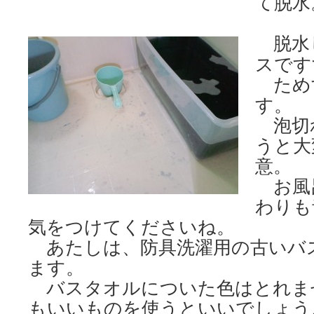
て脱水
脱水
スです
ため
す。
泡切
うと大
意。
お風
わりも
気をつけてくださいね。
あたしは、防具洗濯用の古いバ
ます。
バスタオルについた色はとれま
もいいものを使うといいでしょう