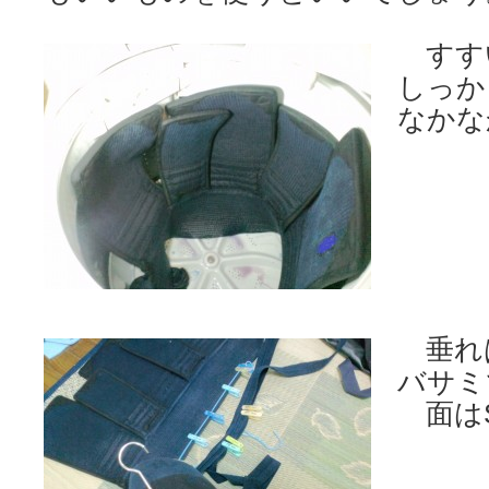
すす
しっか
なかな
垂れ
バサミ
面は