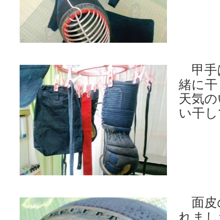
甲手
緒に干
天気の
い干し
面皮
れまし