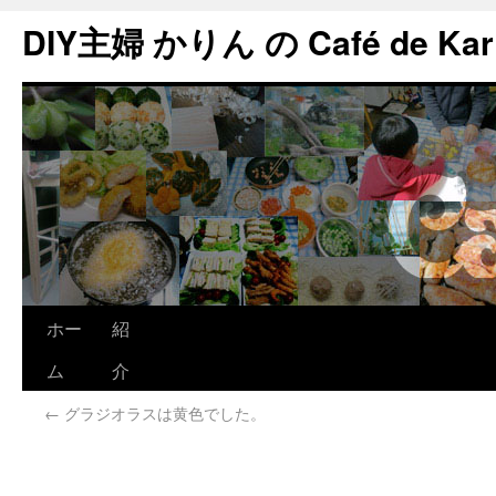
DIY主婦 かりん の Café de Kar
ホー
紹
ム
介
←
グラジオラスは黄色でした。