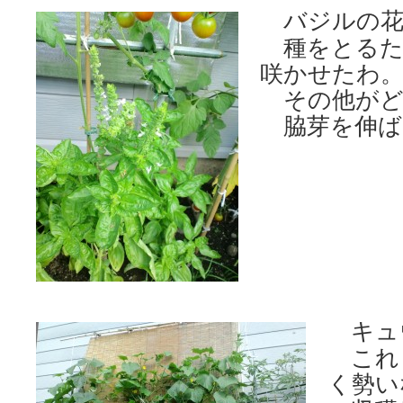
バジルの花
種をとるた
咲かせたわ
その他がど
脇芽を伸ば
キュ
これ
く勢い