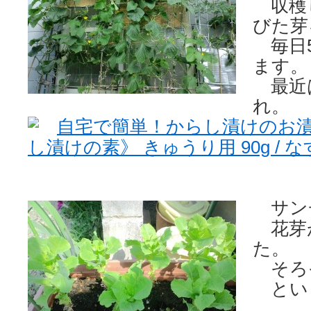
収穫
びた芽
毎日5
ます。
最近
れ。
自宅で簡単！からし漬けのお漬
し漬けの素》 きゅうり用 90g / なす
サン
花芽
た。
そろ
とい