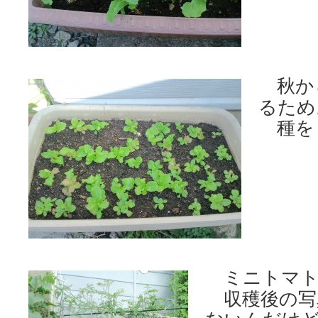
秋か
るため
種を
ミニトマト
収穫後の写