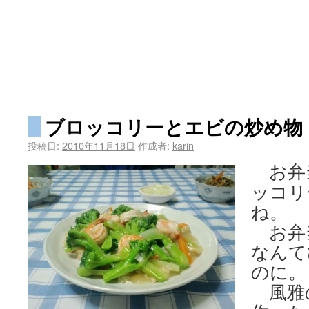
ブロッコリーとエビの炒め物
投稿日:
2010年11月18日
作成者:
karin
お弁
ッコリ
ね。
お弁
なんて
のに。
風雅