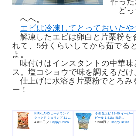
作った
どっ
へへ。
エビは冷凍してとっておいたや
解凍したエビは卵白と片栗粉を
れて、5分くらいしてから茹でる
よ。
味付けはインスタントの中華味
ス。塩コショウで味を調えるだけ
仕上げに水溶き片栗粉でとろみ
ー！
KIRKLAND カークランド
冷凍 生エビ 31-40 イージー
クックド シュリンプ 31-...
ピール 1.81kg 海老...
4,098円 ／
Happy Delica
5,580円 ／
Happy Delica