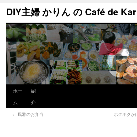
DIY主婦 かりん の Café de Kar
ホー
紹
ム
介
←
風雅のお弁当
ホクホクか