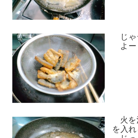
じゃ
よー
火を
を入れ