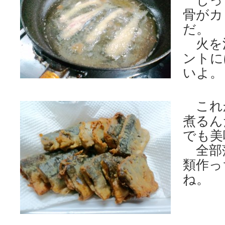
じっ
骨がカ
だ。
火を
ントに
いよ。
これ
煮るん
でも美
全部蒲
類作っ
ね。