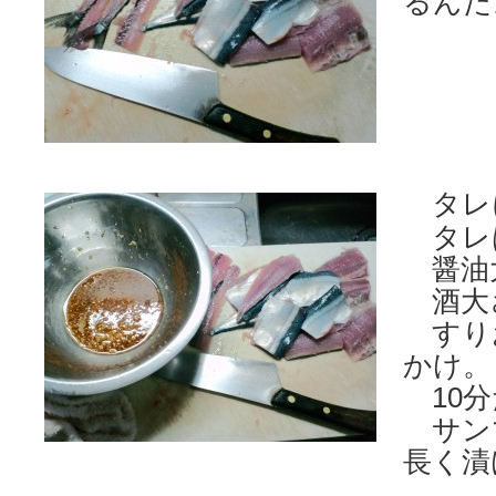
るんだ
タレに
タレ
醤油
酒大
すり
かけ。
10分
サン
長く漬