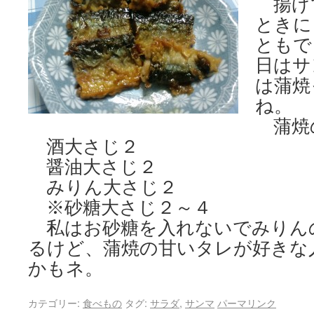
揚げ
ときに
ともで
日はサ
は蒲焼
ね。
蒲焼
酒大さじ２
醤油大さじ２
みりん大さじ２
※砂糖大さじ２～４
私はお砂糖を入れないでみりん
るけど、蒲焼の甘いタレが好きな
かもネ。
カテゴリー:
食べもの
タグ:
サラダ
,
サンマ
パーマリンク