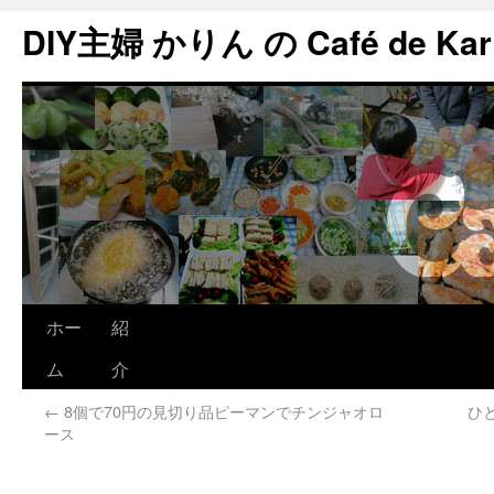
DIY主婦 かりん の Café de Kar
ホー
紹
ム
介
←
8個で70円の見切り品ピーマンでチンジャオロ
ひ
ース