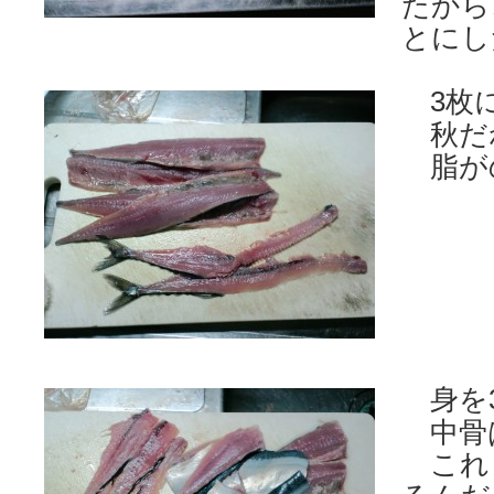
たから
とにし
3枚
秋だ
脂が
身を
中骨
これ