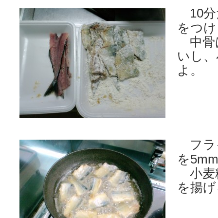
10分
をつけ
中骨
いし、
よ。
フラ
を5m
小麦
を揚げ