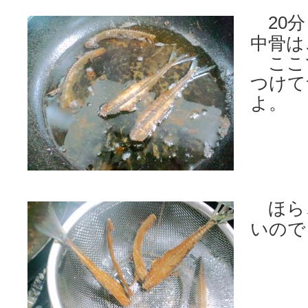
20分
中骨は
ここ
つけて
よ。
ほら
いので