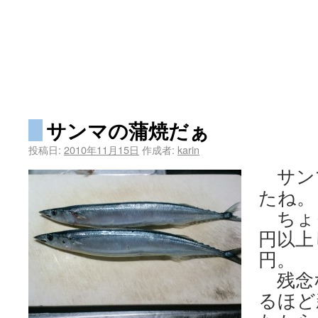
サンマの蒲焼だぁ
投稿日:
2010年11月15日
作成者:
karin
サン
たね。
ちょっ
円以上
円。
残念
るほど