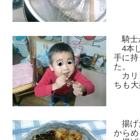
騎士
4本し
手に持
た。
カリ
ちも大
揚げ
からめ