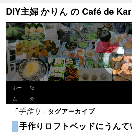
DIY主婦 かりん の Café de Kar
ホー
紹
ム
介
「
」タグアーカイブ
手作り
手作りロフトベッドにうんて