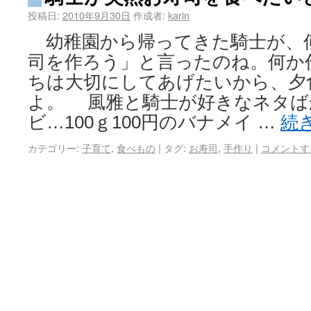
投稿日:
2010年9月30日
作成者:
karin
幼稚園から帰ってきた騎士が、
司を作ろう」と言ったのね。何か
ちは大切にしてあげたいから、夕
よ。 風雅と騎士が好きなネタば
ビ…100ｇ100円のバナメイ …
続
カテゴリー:
子育て
,
食べもの
|
タグ:
お寿司
,
手作り
|
コメントす