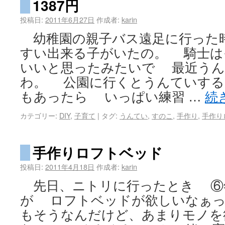
1387円
投稿日:
2011年6月27日
作成者:
karin
幼稚園の親子バス遠足に行った
すい出来る子がいたの。 騎士は
いいと思ったみたいで 最近うん
わ。 公園に行くとうんていす
もあったら いっぱい練習 …
続
カテゴリー:
DIY
,
子育て
|
タグ:
うんてい
,
すのこ
,
手作り
,
手作り
手作りロフトベッド
投稿日:
2011年4月18日
作成者:
karin
先日、ニトリに行ったとき ⑥
が ロフトベッドが欲しいなぁ
もそうなんだけど、あまりモノを