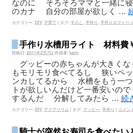
なのに そろそろママと一緒に寝
のカナ 自分の部屋が欲しく …
カテゴリー:
DIY
,
子育て
|
タグ:
すのこ
,
手作り
,
手作りロフトベ
手作り水槽用ライト 材料費
投稿日:
2011年2月7日
作成者:
karin
グッピーの赤ちゃんが大きくな
もモリモリ食べてるし 狭いペッ
ンカしてるから 水槽をもう一
トが欲しいんだけど一番安いので
するんだ 分解してみたら …
続
カテゴリー:
DIY
,
アクアリウム
|
タグ:
グッピー
,
手作り
|
コメン
騎士が突然お寿司を食べたい