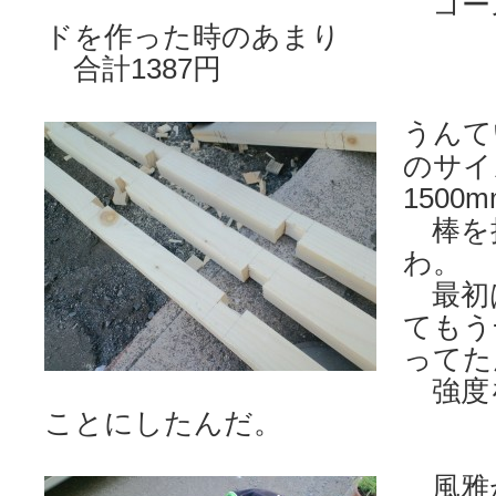
コー
ドを作った時のあまり
合計1387円
うんて
のサイ
150
棒を
わ。
最初
てもう
ってた
強度
ことにしたんだ。
風雅