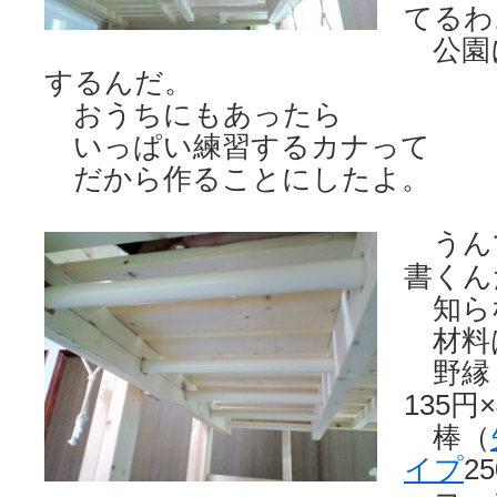
てるわ
公園
するんだ。
おうちにもあったら
いっぱい練習するカナって
だから作ることにしたよ。
うん
書くん
知ら
材料
野縁（3
135円
棒（
イプ
2