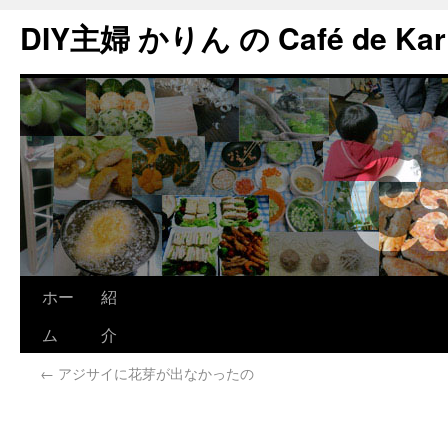
DIY主婦 かりん の Café de Kar
ホー
紹
ム
介
←
アジサイに花芽が出なかったの