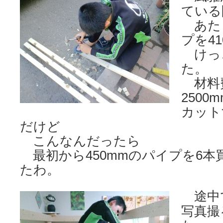
ている
あた
プを4
けっ
た。
材料
250
カット
だけど
こんなんだったら
最初から450mmのパイプを6本
たわ。
途中
写真撮