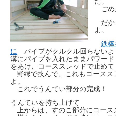
た。
ごめ
だか
よ。
鉄棒
に
パイプがクルクル回らないよ
溝にパイプを入れたままパワード
をあけ、コーススレッドで止めて
野縁で挟んで、これもコースス
よ。
これでうんてい部分の完成！
うんていを持ち上げて
上からは、すのこ部分にコース