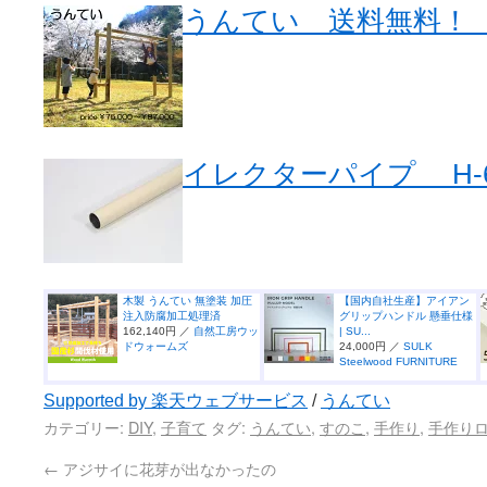
うんてい 送料無料！【S
イレクターパイプ H-600
木製 うんてい 無塗装 加圧
【国内自社生産】アイアン
注入防腐加工処理済
グリップハンドル 懸垂仕様
162,140円 ／
自然工房ウッ
| SU...
ドウォームズ
24,000円 ／
SULK
Steelwood FURNITURE
Supported by 楽天ウェブサービス
/
うんてい
カテゴリー:
DIY
,
子育て
タグ:
うんてい
,
すのこ
,
手作り
,
手作り
←
アジサイに花芽が出なかったの