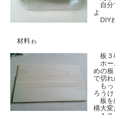
自分
よ
DIY
材料ゎ
板３
ホー
めの板
で切れ
もっ
ろうけ
板を
構大変