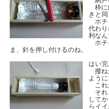
網戸
枠に
きと同
ホチ
代わり
利なん
ホチ
ま、針を押し付けるのね。
はい完
撥ね
ように
これ
それ
してか
らイイ