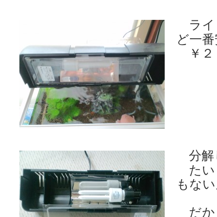
ライ
ど一番
￥２
分解
たい
もない
だか