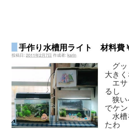
手作り水槽用ライト 材料費
投稿日:
2011年2月7日
作成者:
karin
グッ
大きく
エサ
るし
狭い
でケン
水槽
たわ