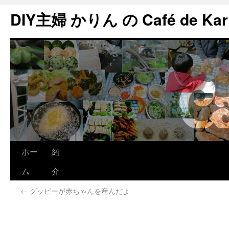
DIY主婦 かりん の Café de Kar
ホー
紹
ム
介
←
グッピーが赤ちゃんを産んだよ