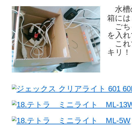
水槽
箱には
ごち
を入れ
これ
キリ！
ジェックス クリアライト 601 60
18.テトラ ミニライト ML-13
18.テトラ ミニライト ML-5W