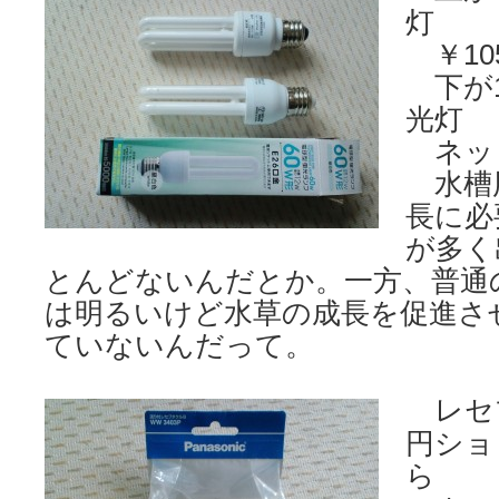
灯
￥10
下が1
光灯
ネッ
水槽
長に必
が多く
とんどないんだとか。一方、普通
は明るいけど水草の成長を促進さ
ていないんだって。
レセ
円ショ
ら