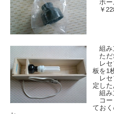
ホー
￥22
組み
ただ
レセ
板を1
レセ
定した
組み
コー
ておく