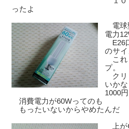
１０
ったよ
電球型
電力12
E26
のサイ
これ
プ。
クリ
いかな
100
消費電力が60Wってのも
もったいないからやめたんだ
上がG