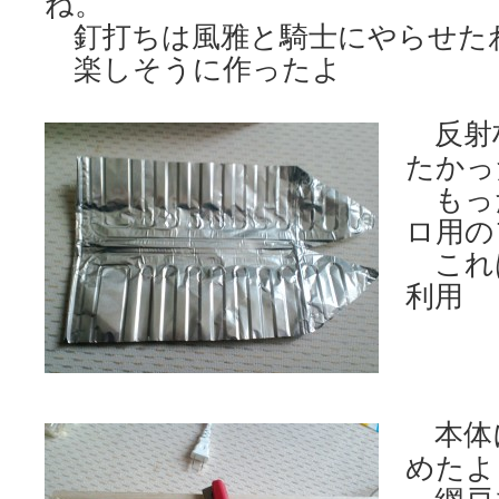
ね。
釘打ちは風雅と騎士にやらせた
楽しそうに作ったよ
反射
たかっ
もっ
ロ用の
これ
利用
本体
めたよ