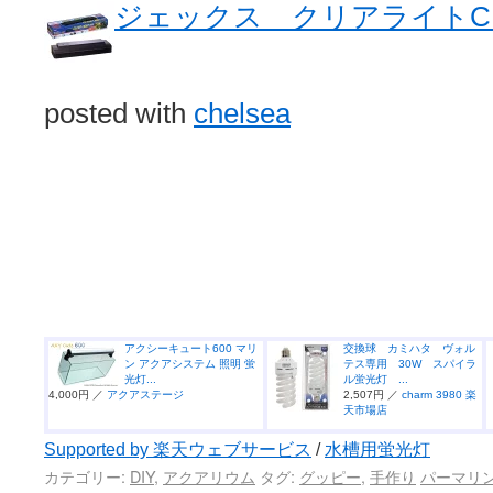
ジェックス クリアライトCL60
posted with
chelsea
アクシーキュート600 マリ
交換球 カミハタ ヴォル
ン アクアシステム 照明 蛍
テス専用 30W スパイラ
光灯...
ル蛍光灯 ...
4,000円 ／
アクアステージ
2,507円 ／
charm 3980 楽
天市場店
Supported by 楽天ウェブサービス
/
水槽用蛍光灯
カテゴリー:
DIY
,
アクアリウム
タグ:
グッピー
,
手作り
パーマリ