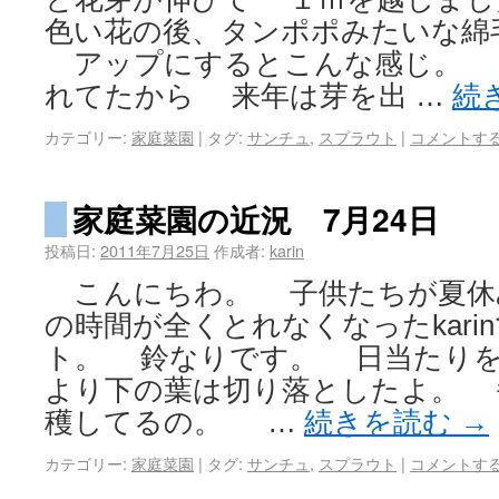
色い花の後、タンポポみたいな綿
アップにするとこんな感じ。 
れてたから 来年は芽を出 …
続
カテゴリー:
家庭菜園
|
タグ:
サンチュ
,
スプラウト
|
コメントす
家庭菜園の近況 7月24日
投稿日:
2011年7月25日
作成者:
karin
こんにちわ。 子供たちが夏休
の時間が全くとれなくなったkar
ト。 鈴なりです。 日当たり
より下の葉は切り落としたよ。 
穫してるの。 …
続きを読む
→
カテゴリー:
家庭菜園
|
タグ:
サンチュ
,
スプラウト
|
コメントす