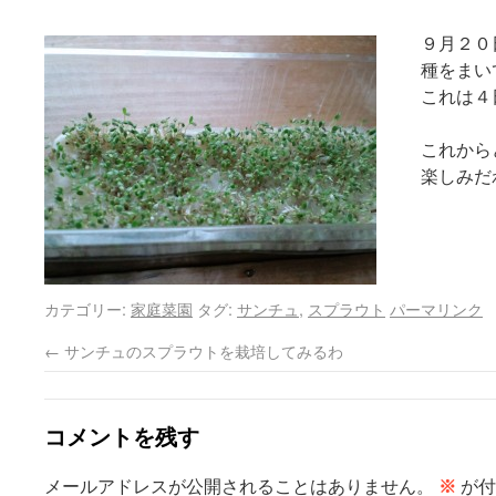
９月２０
種をまい
これは４
これから
楽しみだ
カテゴリー:
家庭菜園
タグ:
サンチュ
,
スプラウト
パーマリンク
←
サンチュのスプラウトを栽培してみるわ
コメントを残す
メールアドレスが公開されることはありません。
※
が付