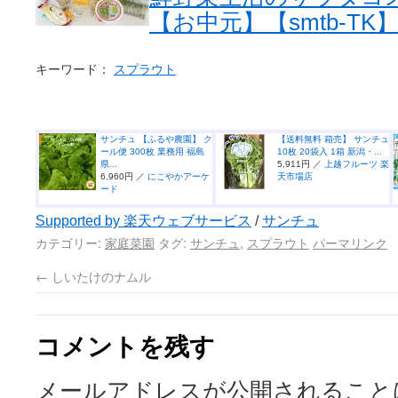
【お中元】【smtb-TK
キーワード：
スプラウト
サンチュ 【ふるや農園】 ク
【送料無料 箱売】 サンチュ
ール便 300枚 業務用 福島
10枚 20袋入 1箱 新潟・...
県...
5,911円 ／
上越フルーツ 楽
6,960円 ／
にこやかアーケ
天市場店
ード
Supported by 楽天ウェブサービス
/
サンチュ
カテゴリー:
家庭菜園
タグ:
サンチュ
,
スプラウト
パーマリンク
←
しいたけのナムル
コメントを残す
メールアドレスが公開されること