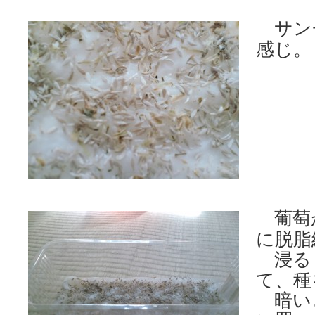
サン
感じ。
葡萄
に脱脂
浸る
て、種
暗い