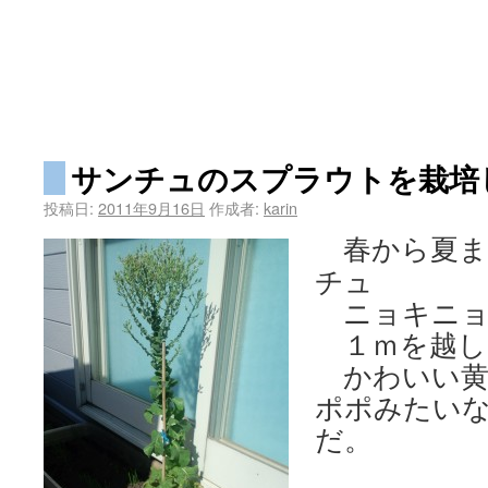
サンチュのスプラウトを栽培
投稿日:
2011年9月16日
作成者:
karin
春から夏ま
チュ
ニョキニョ
１ｍを越し
かわいい黄
ポポみたい
だ。