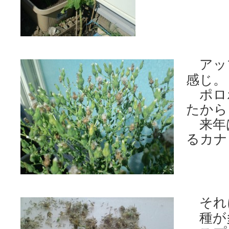
アッ
感じ。
ポロ
たから
来年
るカナ
それ
種が