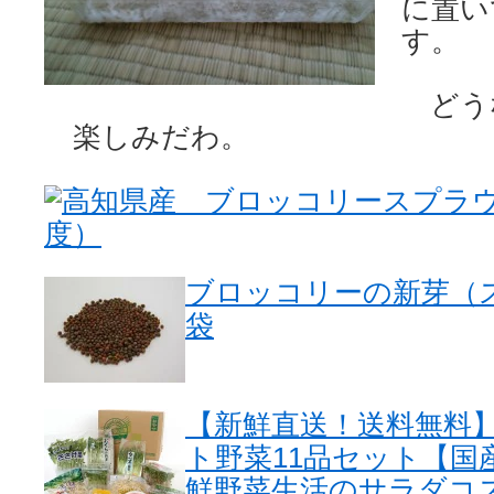
に置い
す。
どう
楽しみだわ。
高知県産 ブロッコリースプラウト
度）
ブロッコリーの新芽（ス
袋
【新鮮直送！送料無料
ト野菜11品セット【国
鮮野菜生活のサラダコ