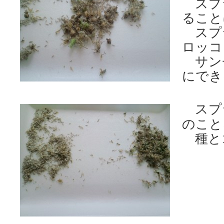
スプ
ること
スプ
ロッコ
サン
にでき
スプ
のこと
種と