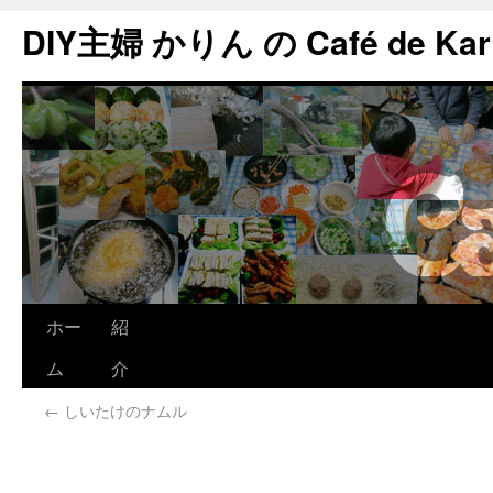
DIY主婦 かりん の Café de Kar
ホー
紹
ム
介
←
しいたけのナムル