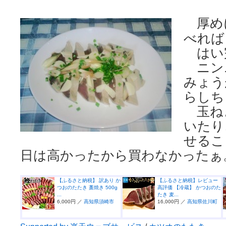
厚め
べれば
はい
ニン
みょう
らしち
玉ね
いたり
せるこ
日は高かったから買わなかったぁ
【ふるさと納税】 訳あり か
【ふるさと納税】レビュー
つおのたたき 藁焼き 500g
高評価 【冷蔵】 かつおのた
...
たき 麦...
6,000円 ／
高知県須崎市
16,000円 ／
高知県佐川町