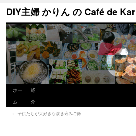
DIY主婦 かりん の Café de Kar
ホー
紹
ム
介
←
子供たちが大好きな炊き込みご飯