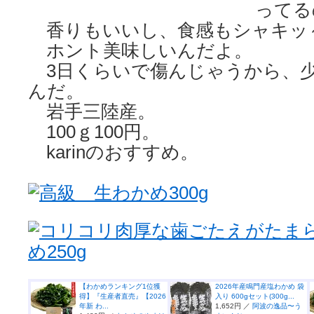
ってる
香りもいいし、食感もシャキッ
ホント美味しいんだよ。
3日くらいで傷んじゃうから、
んだ。
岩手三陸産。
100ｇ100円。
karinのおすすめ。
高級 生わかめ300g
コリコリ肉厚な歯ごたえがたまら
め250g
【わかめランキング1位獲
2026年産鳴門産塩わかめ 袋
得】『生産者直売』【2026
入り 600gセット(300g...
年新 わ...
1,652円 ／
阿波の逸品〜う