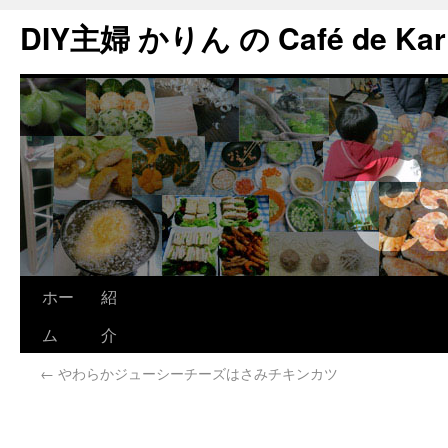
DIY主婦 かりん の Café de Kar
ホー
紹
ム
介
←
やわらかジューシーチーズはさみチキンカツ