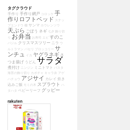
タグクラウド
手
手作り網戸
手作り
コロッケ
作りロフトベッド
スナッ
サンマ
プエンドウ
棚
ホウレンソウ
天ぷら
ごぼう
ネギ
七夕
飾り切
お弁当
すのこ
り
お寿司
エビ
クリスマスツリー
ニラ
バジル
ウ
サ
ルトラマン
パセリ
ブロッコリー
ンチュ
ヤグラネギ
さ
イカ
サラダ
つま揚げ
うどん
煮付け
ミニトマト
ニンジン
パスタ
海苔の飾り切り
カボチャ
キャラ弁
アゲ
アジサイ
カレイ
炊き
ハチョウ
スプラウト
込みご飯
モミの木
ハ
グッピー
ベビーリーフ
タハタ
rakuten