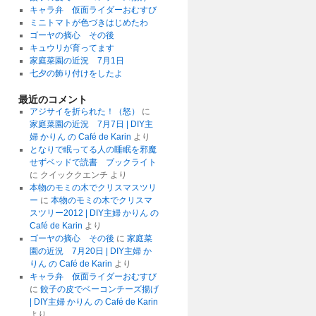
キャラ弁 仮面ライダーおむすび
ミニトマトが色づきはじめたわ
ゴーヤの摘心 その後
キュウリが育ってます
家庭菜園の近況 7月1日
七夕の飾り付けをしたよ
最近のコメント
アジサイを折られた！（怒）
に
家庭菜園の近況 7月7日 | DIY主
婦 かりん の Café de Karin
より
となりで眠ってる人の睡眠を邪魔
せずベッドで読書 ブックライト
に
クイッククエンチ
より
本物のモミの木でクリスマスツリ
ー
に
本物のモミの木でクリスマ
スツリー2012 | DIY主婦 かりん の
Café de Karin
より
ゴーヤの摘心 その後
に
家庭菜
園の近況 7月20日 | DIY主婦 か
りん の Café de Karin
より
キャラ弁 仮面ライダーおむすび
に
餃子の皮でベーコンチーズ揚げ
| DIY主婦 かりん の Café de Karin
より