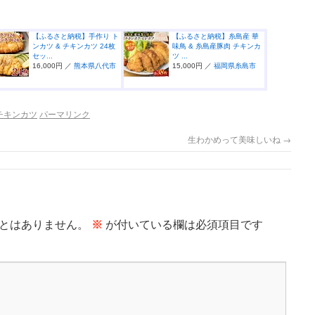
【ふるさと納税】手作り ト
【ふるさと納税】糸島産 華
ンカツ & チキンカツ 24枚
味鳥 & 糸島産豚肉 チキンカ
セッ...
ツ ...
16,000円 ／
熊本県八代市
15,000円 ／
福岡県糸島市
チキンカツ
パーマリンク
生わかめって美味しいね
→
とはありません。
※
が付いている欄は必須項目です