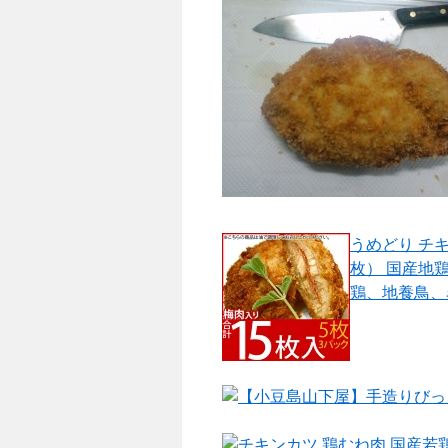
うめどり チキ
枚） 国産地
鶏、地養鳥、
【小豆島山下屋】手造りびっ
チキンカツ 鶏むね肉 国産若鶏 