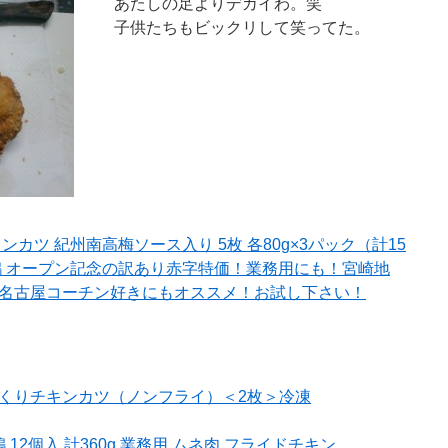
あたしの足よりデカイわ。笑
子供たちもビックリして笑ってた。
ンカツ 紀州南高梅ソース入り 5枚 各80g×3パック（計15
鶏 オープン記念の訳あり赤字特価！業務用にも！宮崎地
名古屋コーチン好きにもオススメ！お試し下さい！
くりチキンカツ（ノンフライ）＜2枚＞冷凍
12個入 計360g 業務用 ムネ肉 フライドチキン