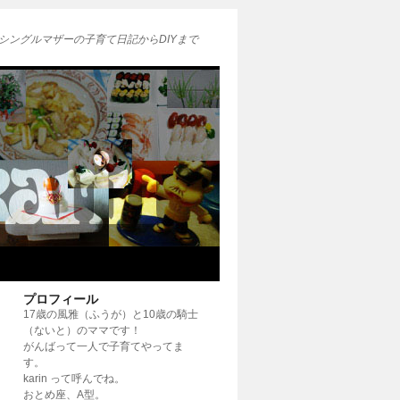
シングルマザーの子育て日記からDIYまで
プロフィール
17歳の風雅（ふうが）と10歳の騎士
（ないと）のママです！
がんばって一人で子育てやってま
す。
karin って呼んでね。
おとめ座、A型。