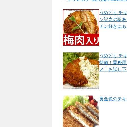
うめどり チキ
ン記念の訳あ
チン好きにも
うめどり チキ
特価！業務用
メ！お試し下
黄金色のチキ