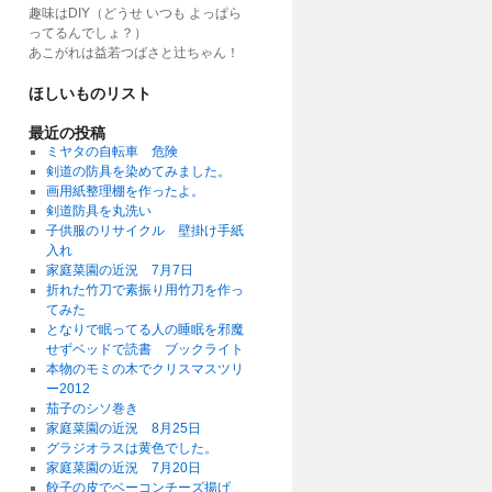
趣味はDIY（どうせ いつも よっぱら
ってるんでしょ？）
あこがれは益若つばさと辻ちゃん！
ほしいものリスト
最近の投稿
ミヤタの自転車 危険
剣道の防具を染めてみました。
画用紙整理棚を作ったよ。
剣道防具を丸洗い
子供服のリサイクル 壁掛け手紙
入れ
家庭菜園の近況 7月7日
折れた竹刀で素振り用竹刀を作っ
てみた
となりで眠ってる人の睡眠を邪魔
せずベッドで読書 ブックライト
本物のモミの木でクリスマスツリ
ー2012
茄子のシソ巻き
家庭菜園の近況 8月25日
グラジオラスは黄色でした。
家庭菜園の近況 7月20日
餃子の皮でベーコンチーズ揚げ