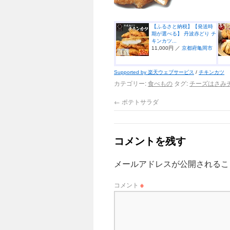
【ふるさと納税】【発送時
期が選べる】 丹波赤どり チ
キンカツ...
11,000円 ／
京都府亀岡市
Supported by 楽天ウェブサービス
/
チキンカツ
カテゴリー:
食べもの
タグ:
チーズはさみ
←
ポテトサラダ
コメントを残す
メールアドレスが公開されるこ
コメント
※