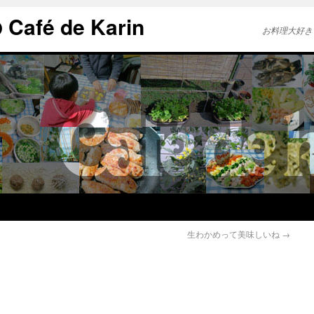
afé de Karin
お料理大好き
生わかめって美味しいね
→