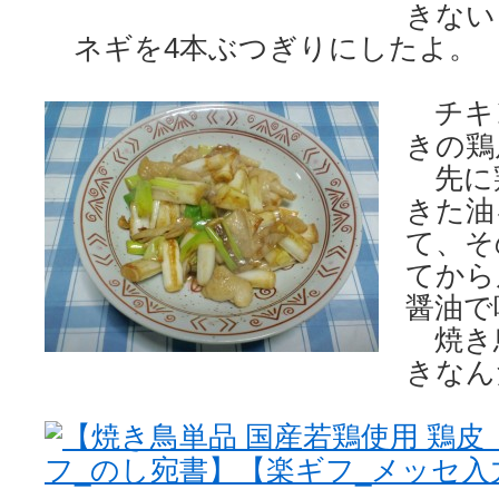
きない
ネギを4本ぶつぎりにしたよ。
チキ
きの鶏
先に
きた油
て、そ
てから
醤油で
焼き
きなん
【焼き鳥単品 国産若鶏使用 鶏
フ_のし宛書】【楽ギフ_メッセ入