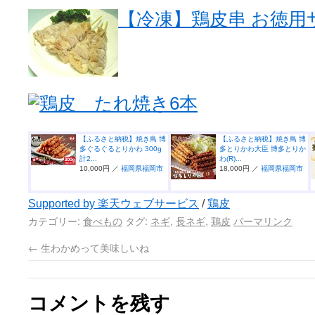
【冷凍】鶏皮串 お徳用
鶏皮 たれ焼き6本
【ふるさと納税】焼き鳥 博
【ふるさと納税】焼き鳥 博
多ぐるぐるとりかわ 300g
多とりかわ大臣 博多とりか
計2...
わ(R)...
10,000円 ／
福岡県福岡市
18,000円 ／
福岡県福岡市
Supported by 楽天ウェブサービス
/
鶏皮
カテゴリー:
食べもの
タグ:
ネギ
,
長ネギ
,
鶏皮
パーマリンク
←
生わかめって美味しいね
コメントを残す