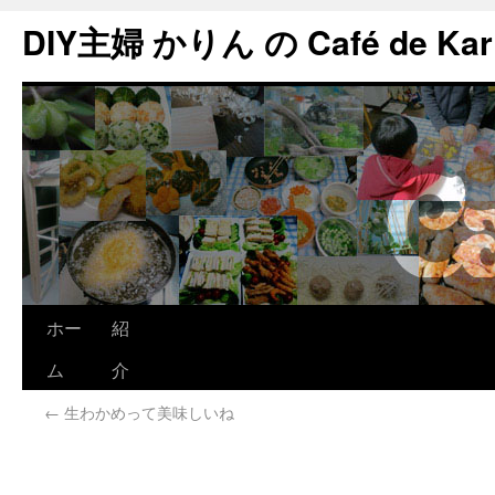
DIY主婦 かりん の Café de Kar
ホー
紹
ム
介
←
生わかめって美味しいね