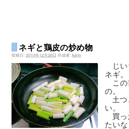
ネギと鶏皮の炒め物
投稿日:
2010年12月26日
作成者:
karin
じい
ネギ。
この
の。
土つき
い。
買っ
たいな