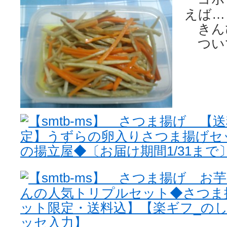
えば…
きん
つい
【smtb-ms】 さつま揚げ 【
定】うずらの卵入りさつま揚げセ
の揚立屋◆〔お届け期間1/31まで
【smtb-ms】 さつま揚げ 
んの人気トリプルセット◆さつま
ット限定・送料込】【楽ギフ_のし
ッセ入力】