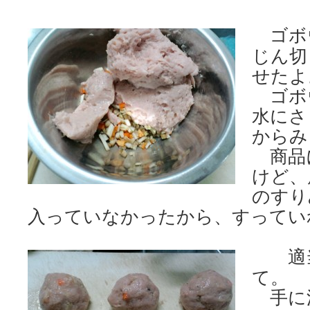
ゴボ
じん切
せたよ
ゴボ
水にさ
からみ
商品
けど、
のすり
入っていなかったから、すってい
適
て。
手に