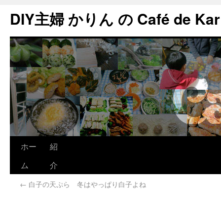
DIY主婦 かりん の Café de Kar
ホー
紹
ム
介
←
白子の天ぷら 冬はやっぱり白子よね