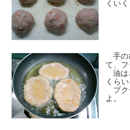
くいく
手の
て、フ
油は
くらい
プク
よ。