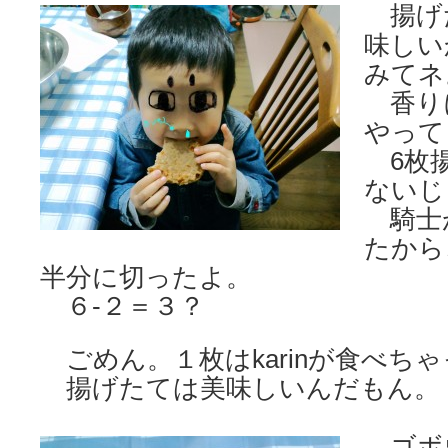
揚げ
味しい
みてネ
香り
やって
6枚揚
ないじ
騎士が
たから
半分に切ったよ。
６-２＝３？
ごめん。１枚はkarinが食べち
揚げたては美味しいんだもん。
ゴボ