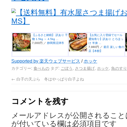
【送料無料】有水屋さつま揚げお試
MS】
【ふるさと納税】 訳あり 干
【お気に入り登録でセール
物 1.5kg ～ 4.5kg ...
通知有り】訳あり とろほっ
7,000円 ／
静岡県沼津市
け 半身 ...
7,980円 ／
釜庄 楽しい食の
店【本館】
Supported by 楽天ウェブサービス
/
ホッケ
カテゴリー:
食べもの
タグ:
ごぼう
,
さつま揚げ
,
ホッケ
,
魚のすり
←
白子の天ぷら 冬はやっぱり白子よね
コメントを残す
メールアドレスが公開されること
が付いている欄は必須項目です