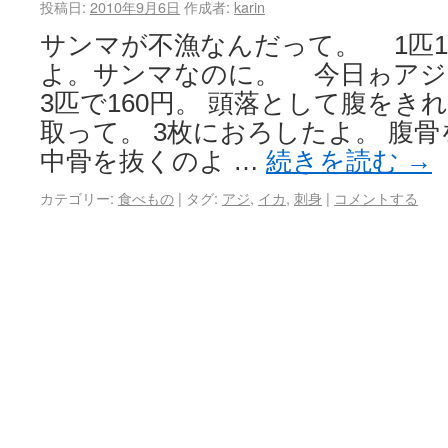
投稿日:
2010年9月6日
作成者:
karin
サンマが不漁なんだって。 1匹1
よ。サンマなのに。 今日ゎア
3匹で160円。 頭落として腹を
取って。 3枚におろしたよ。 
中骨を抜くのよ …
続きを読む
→
カテゴリー:
食べもの
|
タグ:
アジ
,
イカ
,
刺身
|
コメントする