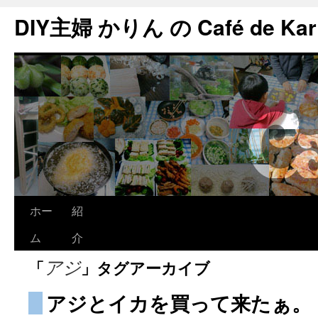
DIY主婦 かりん の Café de Kar
ホー
紹
ム
介
「
」タグアーカイブ
アジ
アジとイカを買って来たぁ。