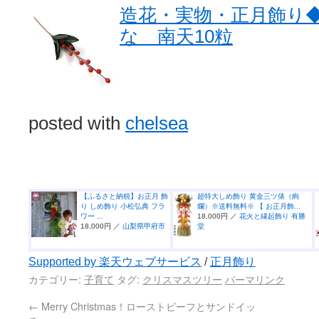
造花・実物・正月飾り◆
な 南天10粒
posted with
chelsea
【ふるさと納税】お正月 飾
超特大しめ飾り 黄金三ツ俵（絢
り しめ飾り 小松弘典 フラ
爛）※送料無料※ 【 お正月飾...
ワー ...
18,000円 ／
花火と縁起飾り 有勝
18,000円 ／
山梨県甲府市
堂
Supported by 楽天ウェブサービス
/
正月飾り
カテゴリー:
子育て
タグ:
クリスマスツリー
パーマリンク
←
Merry Christmas！ローストビーフとサンドイッ