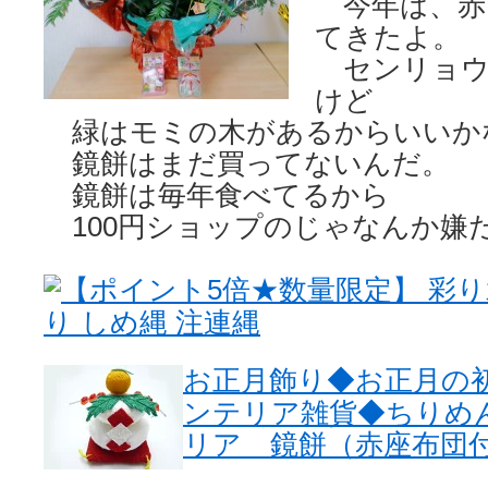
今年は、赤
てきたよ。
センリョウ
けど
緑はモミの木があるからいいか
鏡餅はまだ買ってないんだ。
鏡餅は毎年食べてるから
100円ショップのじゃなんか嫌
【ポイント5倍★数量限定】 彩り
り しめ縄 注連縄
お正月飾り◆お正月の
ンテリア雑貨◆ちりめ
リア 鏡餅（赤座布団