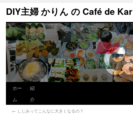
DIY主婦 かりん の Café de Kar
ホー
紹
ム
介
←
しじみってこんなに大きくなるの？