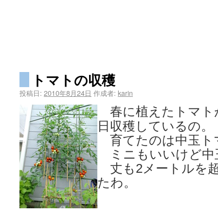
トマトの収穫
投稿日:
2010年8月24日
作成者:
karin
春に植えたトマト
日収穫しているの。
育てたのは中玉ト
ミニもいいけど中
丈も2メートルを超
たわ。