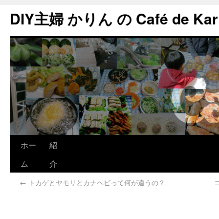
DIY主婦 かりん の Café de Kar
ホー
紹
ム
介
←
トカゲとヤモリとカナヘビって何が違うの？