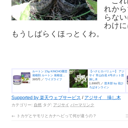
これ
れから
らない
わけに
もうしばらくほっとくわ。
ルートン 15g KINCHO園芸
【ハナヒロバリュー】 アジ
発根剤 ルートン 発根促...
サイ 常山白花 4号ポット苗
395円 ／
ワイズライフ
挿し木
1,699円 ／
苗木部 by 花ひ
ろばオンライン
Supported by 楽天ウェブサービス
/
アジサイ 挿し木
カテゴリー:
自然
タグ:
アジサイ
パーマリンク
←
トカゲとヤモリとカナヘビって何が違うの？