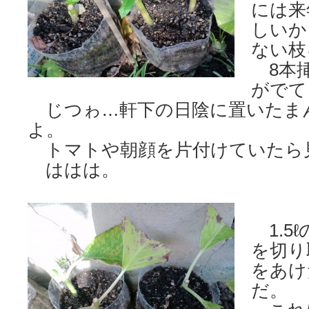
には来
しいか
ない枝
8本挿
がでて
じつゎ…軒下の日陰に置いたま
よ。
トマトや朝顔を片付けていたら
ははは。
1.5
を切り
をあけ
だ。