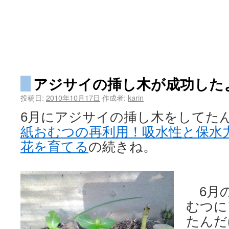
アジサイの挿し木が成功した
投稿日:
2010年10月17日
作成者:
karin
6月にアジサイの挿し木をしてた
紙おむつの再利用！吸水性と保水
花を育てる
の続きね。
6月の
むつに
たんだ