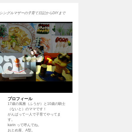
シングルマザーの子育て日記からDIYまで
プロフィール
17歳の風雅（ふうが）と10歳の騎士
（ないと）のママです！
がんばって一人で子育てやってま
す。
karin って呼んでね。
おとめ座、A型。