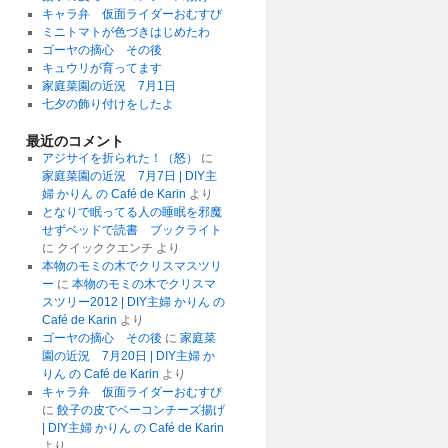
キャラ弁 仮面ライダーおむすび
ミニトマトが色づきはじめたわ
ゴーヤの摘心 その後
キュウリが育ってます
家庭菜園の近況 7月1日
七夕の飾り付けをしたよ
最近のコメント
アジサイを折られた！（怒）
に
家庭菜園の近況 7月7日 | DIY主
婦 かりん の Café de Karin
より
となりで眠ってる人の睡眠を邪魔
せずベッドで読書 ブックライト
に
クイッククエンチ
より
本物のモミの木でクリスマスツリ
ー
に
本物のモミの木でクリスマ
スツリー2012 | DIY主婦 かりん の
Café de Karin
より
ゴーヤの摘心 その後
に
家庭菜
園の近況 7月20日 | DIY主婦 か
りん の Café de Karin
より
キャラ弁 仮面ライダーおむすび
に
餃子の皮でベーコンチーズ揚げ
| DIY主婦 かりん の Café de Karin
より