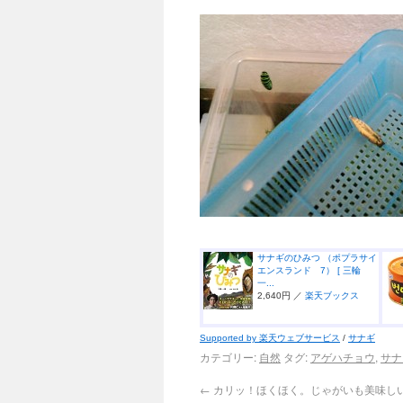
サナギのひみつ （ポプラサイ
エンスランド 7） [ 三輪
一...
2,640円 ／
楽天ブックス
Supported by 楽天ウェブサービス
/
サナギ
カテゴリー:
自然
タグ:
アゲハチョウ
,
サナ
←
カリッ！ほくほく。じゃがいも美味し