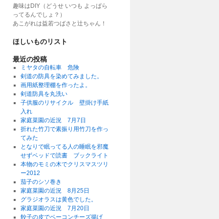
趣味はDIY（どうせ いつも よっぱら
ってるんでしょ？）
あこがれは益若つばさと辻ちゃん！
ほしいものリスト
最近の投稿
ミヤタの自転車 危険
剣道の防具を染めてみました。
画用紙整理棚を作ったよ。
剣道防具を丸洗い
子供服のリサイクル 壁掛け手紙
入れ
家庭菜園の近況 7月7日
折れた竹刀で素振り用竹刀を作っ
てみた
となりで眠ってる人の睡眠を邪魔
せずベッドで読書 ブックライト
本物のモミの木でクリスマスツリ
ー2012
茄子のシソ巻き
家庭菜園の近況 8月25日
グラジオラスは黄色でした。
家庭菜園の近況 7月20日
餃子の皮でベーコンチーズ揚げ