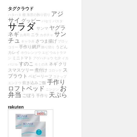
タグクラウド
アジ
ハタハタ
棚
海苔の飾り切り
サイ
グッピー
パセリ
パスタ
サラダ
ヤグラ
サンマ
サン
ネギ
ニラ
お寿司
カボチャ
チュ
さつま揚げ
キャラ弁
ブロッ
手作り網戸
うどん
コリー
飾り切り
カレイ
ホウレンソウ
エビ
ウルトラマ
ミニトマト
ン
アゲハチョウ
七夕
イカ
すのこ
ネギ
クリ
バジル
モミの木
ス
スマスツリー
煮付け
コロッケ
プラウト
ベビーリーフ
スナップ
手作り
炊き込みご飯
エンドウ
お
ロフトベッド
ニンジン
弁当
天ぷら
ごぼう
手作り
rakuten