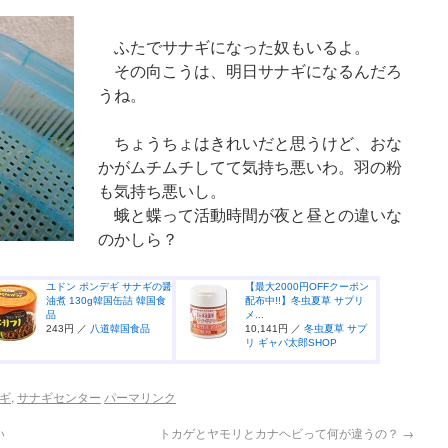
ふたでサナギになった奴もいるよ。
その向こうは、明日サナギになるんだろ
うね。
ちょうちょはきれいだと思うけど、おな
かがムチムチしてて気持ち悪いわ。羽の粉
も気持ち悪いし。
蛾と蝶って活動時間が夜と昼との違いな
のかしら？
ユドン ポンデギ サナギの醤
【最大2000円OFFクーポン
油煮 130g韓国缶詰 韓国食
配布中!!】冬虫夏草 サプリ
品
メ...
243円 ／
八道韓国食品
10,141円 ／
冬虫夏草 サプ
リ ギャバ太郎SHOP
ギ
,
サナギセンター
パーマリンク
い
トカゲとヤモリとカナヘビって何が違うの？
→