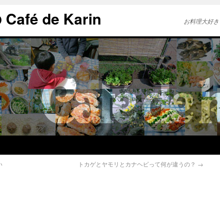
afé de Karin
お料理大好き
い
トカゲとヤモリとカナヘビって何が違うの？
→