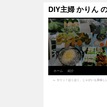
DIY主婦 かりん の C
ホーム
紹介
←
カリッ！ほくほく。じゃがいも美味し