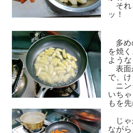
それ
ッ！
多め
を焼く
ような
表面
で、け
ニン
いちゃ
もを先
じゃ
ながら