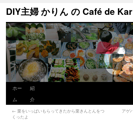
DIY主婦 かりん の Café de Kar
ホー
紹
ム
介
←
栗をいっぱいもらってきたから栗きんとんをつ
アゲ
くったよ