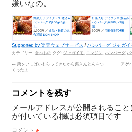
嫌いなの。
野菜入り デミグラス 煮込み
野菜入り デミグラス 煮込み
ハンバーグ 約200g×3袋・
ハンバーグ 約200g×3袋
1...
湯...
1,000円 ／
食品・雑貨の総
950円 ／
壱番館STORE
合通販 DON-SHOP
Supported by 楽天ウェブサービス
/
ハンバーグ ジャガイ
カテゴリー:
食べもの
タグ:
ジャガイモ
,
ニンジン
,
ハンバーグ
パ
←
栗をいっぱいもらってきたから栗きんとんをつ
アゲ
くったよ
コメントを残す
メールアドレスが公開されること
が付いている欄は必須項目です
コメント
※