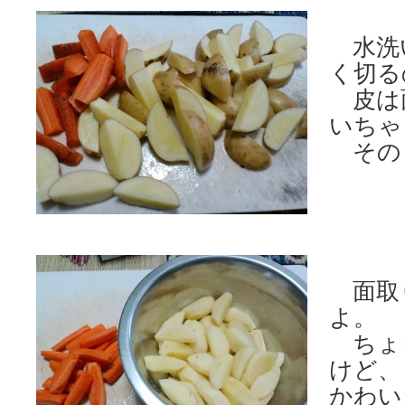
水洗
く切る
皮は
いちゃ
その
面取
よ。
ちょ
けど、
かわい