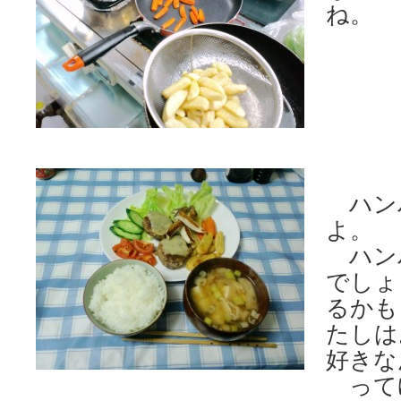
ね。
ハン
よ。
ハン
でしょ
るかも
たしは
好きな
って