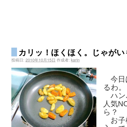
カリッ！ほくほく。じゃがい
投稿日:
2010年10月15日
作成者:
karin
今日
るわ。
ハン
人気N
ら？
お子