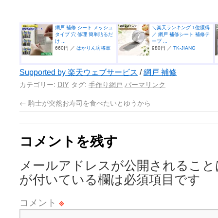
網戸 補修 シート メッシュ
＼楽天ランキング 1位獲得
タイプ 穴 修理 簡単貼るだ
／ 網戸 補修シート 補修テ
け ...
ープ ...
660円 ／
はかりん坊将軍
980円 ／
TK-JIANG
Supported by 楽天ウェブサービス
/
網戸 補修
カテゴリー:
DIY
タグ:
手作り網戸
パーマリンク
←
騎士が突然お寿司を食べたいとゆうから
コメントを残す
メールアドレスが公開されること
が付いている欄は必須項目です
コメント
※