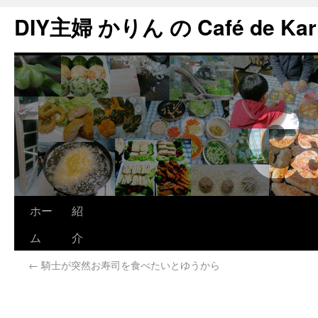
DIY主婦 かりん の Café de Kar
ホー
紹
ム
介
←
騎士が突然お寿司を食べたいとゆうから