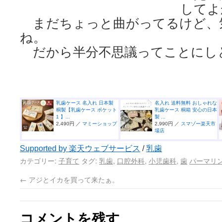
してよ
まだちょっと曲がってるけど、
ね。
だから半分不思議ってことにし
乳歯ケース 名入れ 日本製
名入れ 送料無料 おしゃれな
桐製【乳歯ケース ポケット
乳歯ケース 桐箱 安心の日本
1 】...
製 ...
2,490円 ／
マミーショップ
2,990円 ／
スマゾー楽天市
場店
Supported by 楽天ウェブサービス
/
乳歯
カテゴリー:
子育て
タグ:
乳歯
,
口腔外科
,
小児歯科
,
歯
パーマリ
←
アジとイカを買って来たぁ。
コメントを残す