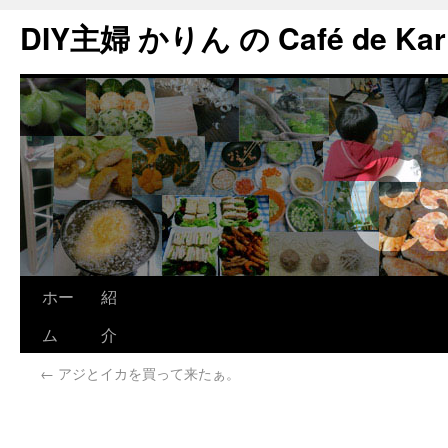
DIY主婦 かりん の Café de Kar
ホー
紹
ム
介
←
アジとイカを買って来たぁ。