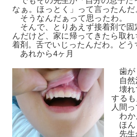
でもその先生が「自分の息子だ
なぁ。ほっとく」って言ったん
そうなんだぁって思ったわ。
そんで、とりあえず接着剤で固
んだけど、家に帰ってきたら取れ
着剤。舌でいじったんだわ。どう
あれから4ヶ月
歯が
自然
壊れ
するも
人間っ
わか
ほん
先生