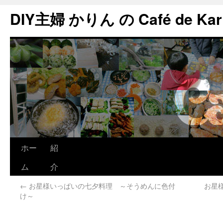
DIY主婦 かりん の Café de Kar
ホー
紹
ム
介
←
お星様いっぱいの七夕料理 ～そうめんに色付
お星
け～