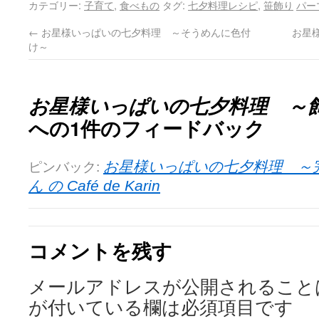
カテゴリー:
子育て
,
食べもの
タグ:
七夕料理レシピ
,
笹飾り
パー
←
お星様いっぱいの七夕料理 ～そうめんに色付
お星
け～
お星様いっぱいの七夕料理 ～
への1件のフィードバック
ピンバック:
お星様いっぱいの七夕料理 ～完成
ん の Café de Karin
コメントを残す
メールアドレスが公開されること
が付いている欄は必須項目です