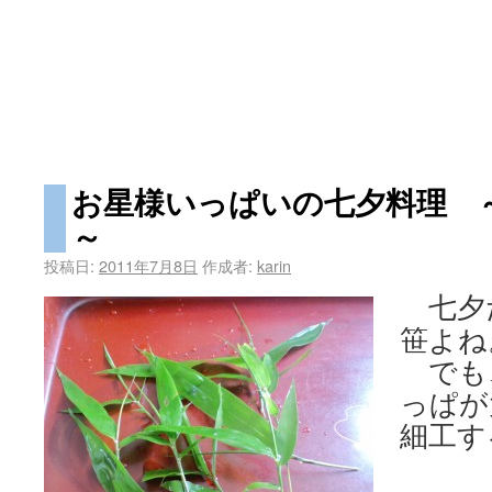
お星様いっぱいの七夕料理 
～
投稿日:
2011年7月8日
作成者:
karin
七夕
笹よね
でも
っぱが
細工す