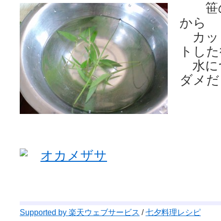
笹
から
カッ
トした
水に
ダメだ
オカメザサ
Supported by 楽天ウェブサービス
/
七夕料理レシピ