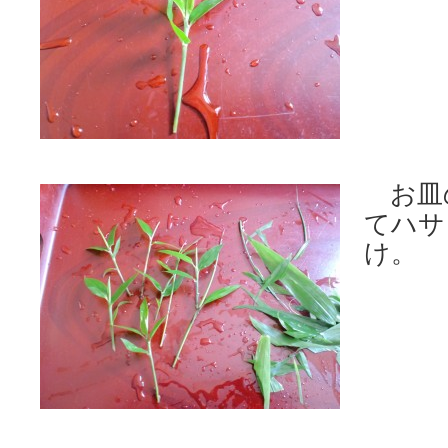
お皿
てハサ
け。