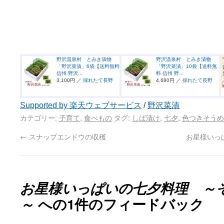
野沢温泉村 とみき漬物
野沢温泉村 とみき漬物
「野沢菜漬」6袋【送料無料
「野沢菜漬」10袋【送料無
信州 野沢...
料 信州 野...
3,100円 ／
採れたて長野
4,680円 ／
採れたて長野
Supported by 楽天ウェブサービス
/
野沢菜漬
カテゴリー:
子育て
,
食べもの
タグ:
しば漬け
,
七夕
,
色つきそうめ
←
スナップエンドウの収穫
お星様いっ
お星様いっぱいの七夕料理 ～
～
への1件のフィードバック