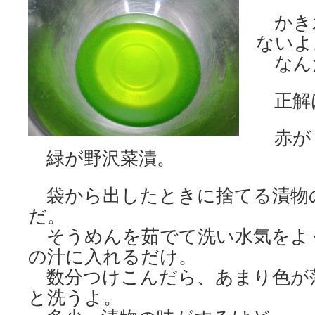
かき
ないよ
なん
正解
赤が
緑が野沢菜漬。
袋から出したときに捨てる漬物
だ。
そうめんを茹でて洗い水気をよ
の汁に入れるだけ。
数分つけこんだら、あまり色が
と洗うよ。