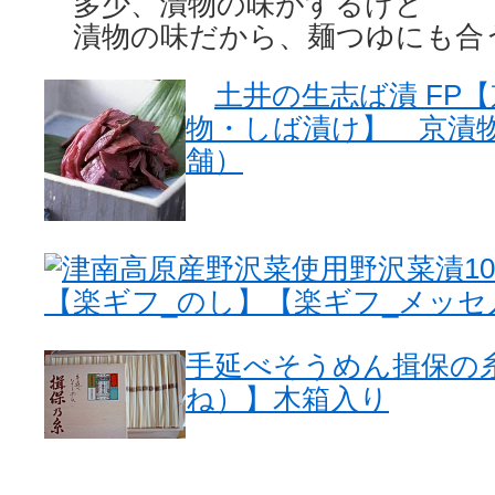
多少、漬物の味がするけど
漬物の味だから、麺つゆにも合
土井の生志ば漬 FP
物・しば漬け】 京漬
舗）
津南高原産野沢菜使用野沢菜漬10L樽
【楽ギフ_のし】【楽ギフ_メッセ
手延べそうめん揖保の
ね）】木箱入り