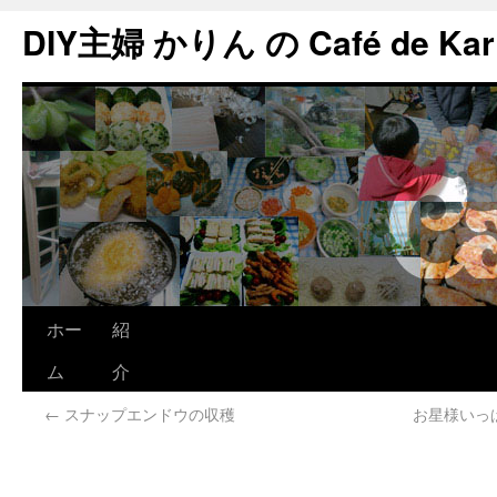
DIY主婦 かりん の Café de Kar
ホー
紹
ム
介
←
スナップエンドウの収穫
お星様いっ