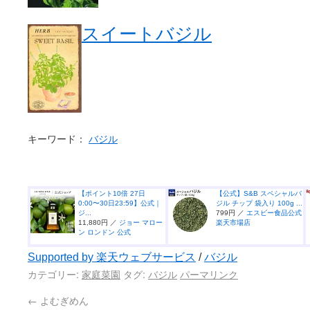
スイートバジル
キーワード：
バジル
【ポイント10倍 27日
【公式】S&B スペシャルバ
0:00〜30日23:59】公式｜
ジル チップ 袋入り 100g ...
ジ...
799円 ／
エスビー食品公式
11,880円 ／
ジョー マロー
楽天市場店
ン ロンドン 公式
Supported by 楽天ウェブサービス
/
バジル
カテゴリー:
家庭菜園
タグ:
バジル
パーマリンク
←
よむぎめん