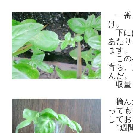
一番
け。
下に
あたり
ます。
この
育ち、
んだ。
収量
摘ん
っても
してお
1週間