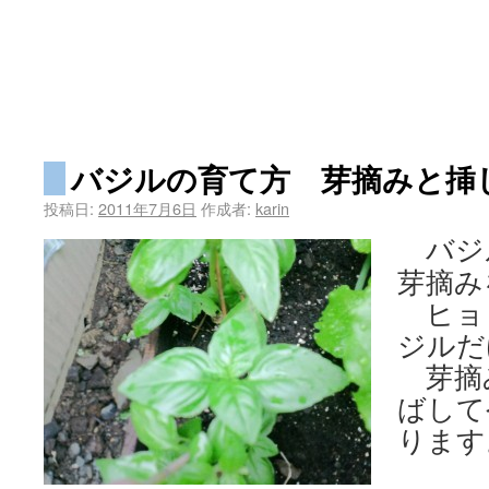
バジルの育て方 芽摘みと挿
投稿日:
2011年7月6日
作成者:
karin
バジ
芽摘み
ヒョ
ジルだ
芽摘
ばして
ります