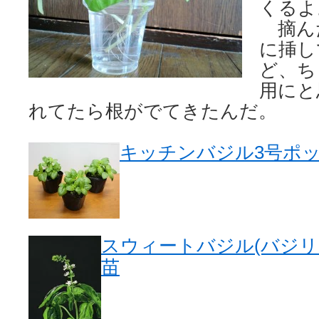
くるよ
摘ん
に挿し
ど、ち
用にと
れてたら根がでてきたんだ。
キッチンバジル3号ポ
スウィートバジル(バジリコ
苗