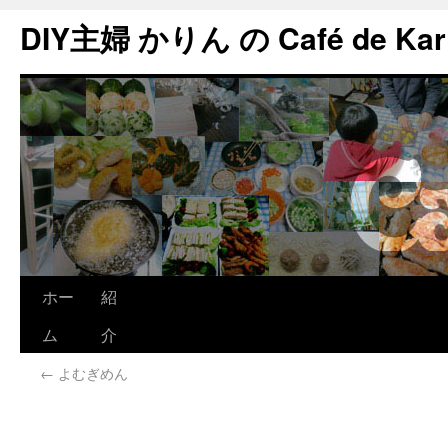
DIY主婦 かりん の Café de Kar
ホー
紹
ム
介
←
よむぎめん