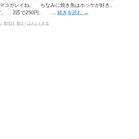
んマコガレイね。 ちなみに焼き魚はホッケが好き。
ど。 2匹で250円。 …
続きを読む
→
ル
,
煮付け
,
煮汁
|
コメントする