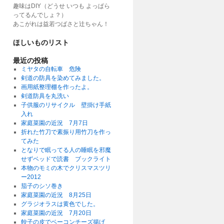
趣味はDIY（どうせ いつも よっぱら
ってるんでしょ？）
あこがれは益若つばさと辻ちゃん！
ほしいものリスト
最近の投稿
ミヤタの自転車 危険
剣道の防具を染めてみました。
画用紙整理棚を作ったよ。
剣道防具を丸洗い
子供服のリサイクル 壁掛け手紙
入れ
家庭菜園の近況 7月7日
折れた竹刀で素振り用竹刀を作っ
てみた
となりで眠ってる人の睡眠を邪魔
せずベッドで読書 ブックライト
本物のモミの木でクリスマスツリ
ー2012
茄子のシソ巻き
家庭菜園の近況 8月25日
グラジオラスは黄色でした。
家庭菜園の近況 7月20日
餃子の皮でベーコンチーズ揚げ