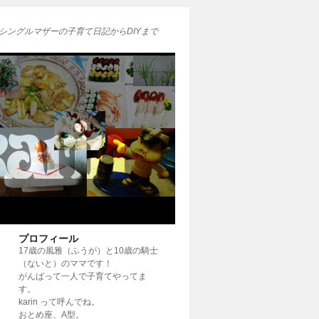
シングルマザーの子育て日記からDIYまで
プロフィール
17歳の風雅（ふうが）と10歳の騎士
（ないと）のママです！
がんばって一人で子育てやってま
す。
karin って呼んでね。
おとめ座、A型。