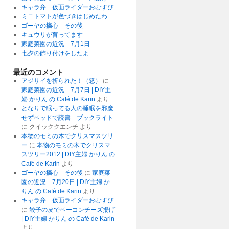
キャラ弁 仮面ライダーおむすび
ミニトマトが色づきはじめたわ
ゴーヤの摘心 その後
キュウリが育ってます
家庭菜園の近況 7月1日
七夕の飾り付けをしたよ
最近のコメント
アジサイを折られた！（怒）
に
家庭菜園の近況 7月7日 | DIY主
婦 かりん の Café de Karin
より
となりで眠ってる人の睡眠を邪魔
せずベッドで読書 ブックライト
に
クイッククエンチ
より
本物のモミの木でクリスマスツリ
ー
に
本物のモミの木でクリスマ
スツリー2012 | DIY主婦 かりん の
Café de Karin
より
ゴーヤの摘心 その後
に
家庭菜
園の近況 7月20日 | DIY主婦 か
りん の Café de Karin
より
キャラ弁 仮面ライダーおむすび
に
餃子の皮でベーコンチーズ揚げ
| DIY主婦 かりん の Café de Karin
より