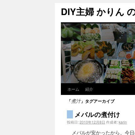
DIY主婦 かりん の C
ホーム
紹介
「
」タグアーカイブ
煮汁
メバルの煮付け
投稿日:
2010年12月8日
作成者:
karin
メバルが安かったから、今日