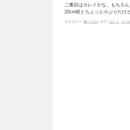
二番目はカレイかな。もちろ
20cm程とちょっと小ぶりだけ
カテゴリー:
食べもの
|
タグ:
カレイ
,
メバ