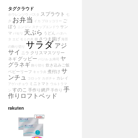
タグクラウド
スプラウト
ホウレンソウ
パスタ
七
お弁当
ご
夕
イカ
ブロッコリー
ぼう
サン
ニンジン
スナップエンドウ
天ぷら
マ
うどん
パセリ
ハタハ
さつま揚げ
タ
エビ
モミの木
棚
海苔
サラダ
アジ
の飾り切り
サイ
クリスマスツリー
ニラ
ヤ
グッピー
ネギ
バジル
お寿司
グラネギ
炊き込みご飯
飾り切り
サ
煮付け
ベビーリーフ
キャラ弁
ンチュ
カレイ
コロッケ
カボチャ
ミニトマト
アゲハチョウ
ウルトラマ
手
すのこ
手作り網戸
手作り
ン
作りロフトベッド
rakuten