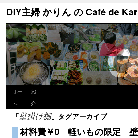
DIY主婦 かりん の Café de Kar
ホー
紹
ム
介
「
」タグアーカイブ
壁掛け棚
材料費￥0 軽いもの限定 