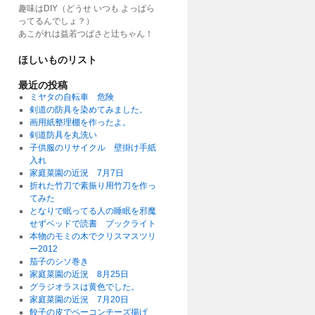
趣味はDIY（どうせ いつも よっぱら
ってるんでしょ？）
あこがれは益若つばさと辻ちゃん！
ほしいものリスト
最近の投稿
ミヤタの自転車 危険
剣道の防具を染めてみました。
画用紙整理棚を作ったよ。
剣道防具を丸洗い
子供服のリサイクル 壁掛け手紙
入れ
家庭菜園の近況 7月7日
折れた竹刀で素振り用竹刀を作っ
てみた
となりで眠ってる人の睡眠を邪魔
せずベッドで読書 ブックライト
本物のモミの木でクリスマスツリ
ー2012
茄子のシソ巻き
家庭菜園の近況 8月25日
グラジオラスは黄色でした。
家庭菜園の近況 7月20日
餃子の皮でベーコンチーズ揚げ