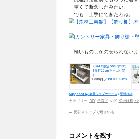
重くて断念したみたい。
でも、上手にできたわね。
【森林工芸館】【飾り棚】木
[カントリー家具・飾り棚・壁
軽いものしかのせられないけ
《SALE限定 500円OFF》
【奥行20cm たっぷり置
け...
2,080円 ／
ISUKE SHOP
Supported by 楽天ウェブサービス
/
壁掛け棚
カテゴリー:
DIY
,
子育て
タグ:
壁掛け棚
パ
←
反射ストーブで焼きいも
コメントを残す