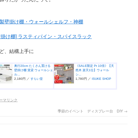
製壁掛け棚・ウォールシェルフ・神棚
掛け棚] ラスティパイン・スパイスラック
ど、結構上手に
奥行20cm たくさん置ける
《SALE限定 Pt 10倍》【天
壁掛け棚 賃貸 ウォールシェ
然木 楽天1位】ウォール
ル...
シ...
2,180円 ／
すらい堂
1,780円 ／
ISUKE SHOP
ーマリンク
季節のイベント ディスプレー台 DIY
→