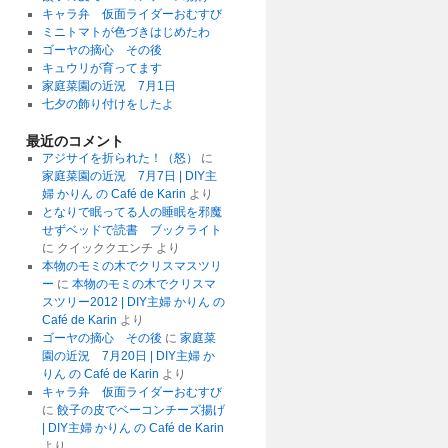
キャラ弁 仮面ライダーおむすび
ミニトマトが色づきはじめたわ
ゴーヤの摘心 その後
キュウリが育ってます
家庭菜園の近況 7月1日
七夕の飾り付けをしたよ
最近のコメント
アジサイを折られた！（怒）
に
家庭菜園の近況 7月7日 | DIY主
婦 かりん の Café de Karin
より
となりで眠ってる人の睡眠を邪魔
せずベッドで読書 ブックライト
に
クイッククエンチ
より
本物のモミの木でクリスマスツリ
ー
に
本物のモミの木でクリスマ
スツリー2012 | DIY主婦 かりん の
Café de Karin
より
ゴーヤの摘心 その後
に
家庭菜
園の近況 7月20日 | DIY主婦 か
りん の Café de Karin
より
キャラ弁 仮面ライダーおむすび
に
餃子の皮でベーコンチーズ揚げ
| DIY主婦 かりん の Café de Karin
より