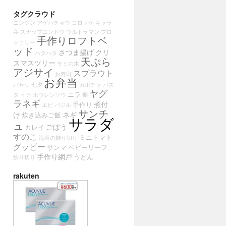
タグクラウド
ニンジン
アゲハチョウ
コロッケ
キャラ
弁
スナップエンドウ
ウルトラマン
ブロ
手作りロフトベ
ッコリー
ッド
さつま揚げ
クリ
ハタハタ
天ぷら
スマスツリー
モミの木
アジサイ
スプラウト
お寿司
お弁当
パセリ
七夕
カボチャ
パス
ヤグ
ニラ
タ
イカ
ホウレンソウ
棚
ラネギ
煮付
手作り
エビ
バジル
サンチ
け
ネギ
炊き込みご飯
サラダ
ュ
ごぼう
カレイ
すのこ
ミニトマト
海苔の飾り切り
グッピー
サンマ
ベビーリーフ
手作り網戸
うどん
飾り切り
rakuten