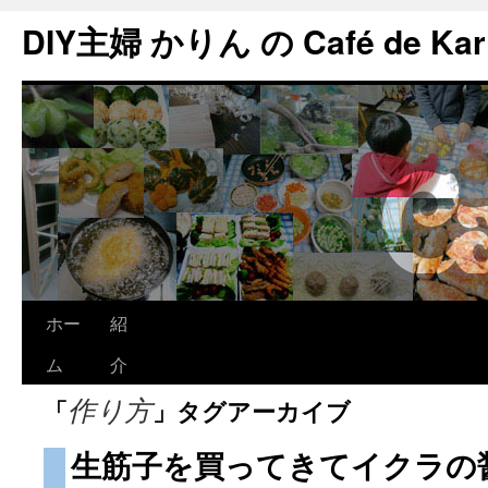
DIY主婦 かりん の Café de Kar
ホー
紹
ム
介
「
」タグアーカイブ
作り方
生筋子を買ってきてイクラの