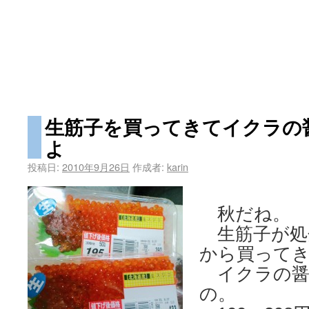
生筋子を買ってきてイクラの
よ
投稿日:
2010年9月26日
作成者:
karin
秋だね。
生筋子が処
から買って
イクラの醤
の。