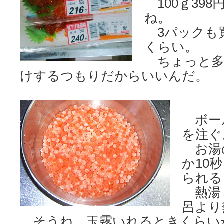
100ｇ398
ね。
3パックも買
くらい。
ちょっと多
けするつもりだからいいんだ。
ボー
を注ぐ
お湯
か10
られる
熱湯
呂より
そうね、玉露いれるときくらい