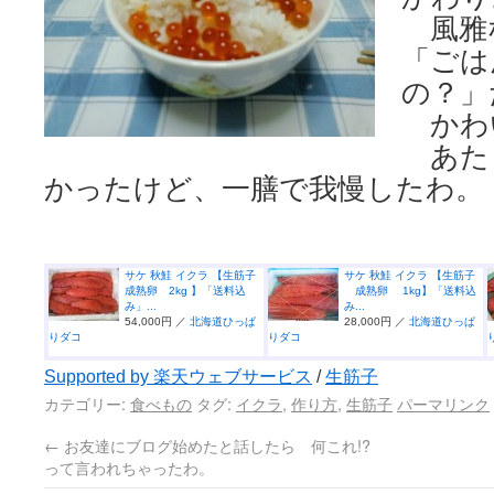
風雅な
「ごは
の？」
かわ
あた
かったけど、一膳で我慢したわ。
サケ 秋鮭 イクラ 【生筋子
サケ 秋鮭 イクラ 【生筋子
成熟卵 2kg 】「送料込
成熟卵 1kg】「送料込
み」...
み...
54,000円 ／
北海道ひっぱ
28,000円 ／
北海道ひっぱ
りダコ
りダコ
Supported by 楽天ウェブサービス
/
生筋子
カテゴリー:
食べもの
タグ:
イクラ
,
作り方
,
生筋子
パーマリンク
←
お友達にブログ始めたと話したら 何これ!?
って言われちゃったわ。