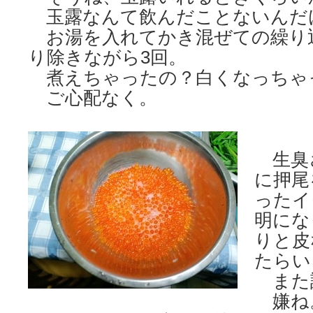
玉露なんて飲んだことないんだ
お湯を入れてかき混ぜての繰り
り除きながら3回。
煮えちゃったの？白くなっちゃ
ご心配なく。
生臭
に押尾
ったイ
明にな
りと皮
たらい
また
嫌ね