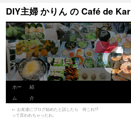
DIY主婦 かりん の Café de Kar
ホー
紹
ム
介
←
お友達にブログ始めたと話したら 何これ!?
って言われちゃったわ。