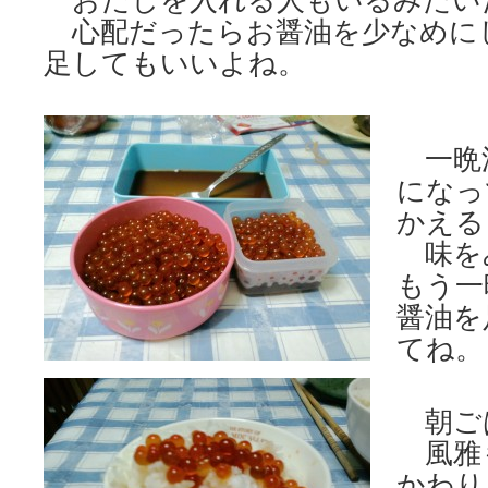
おだしを入れる人もいるみたい
心配だったらお醤油を少なめに
足してもいいよね。
一晩
になっ
かえる
味を
もう一
醤油を
てね。
朝ご
風雅
かわり