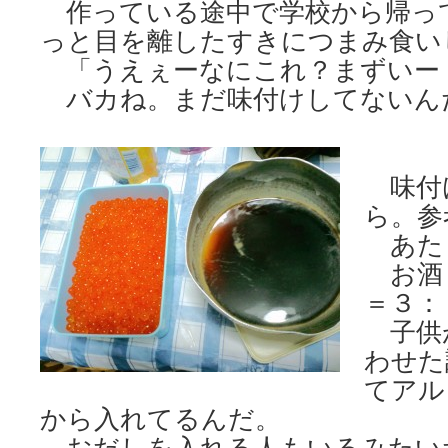
作っている途中で学校から帰っ
っと目を離したすきにつまみ食い
「うえぇーなにこれ？まずいー
バカね。まだ味付けしてないん
味付
ら。参
あた
お酒
＝３：
子供
わせた
てアル
から入れてるんだ。