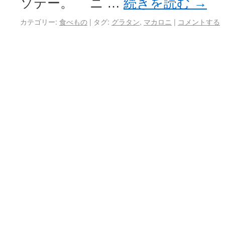
ソテー。 ニ …
続きを読む
→
カテゴリー:
食べもの
|
タグ:
グラタン
,
マカロニ
|
コメントする