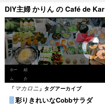
DIY主婦 かりん の Café de Kar
ホー
紹
ム
介
「
」タグアーカイブ
マカロニ
彩りきれいなCobbサラダ