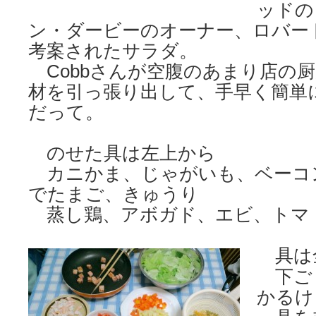
ッドの
ン・ダービーのオーナー、ロバー
考案されたサラダ。
Cobbさんが空腹のあまり店の
材を引っ張り出して、手早く簡単
だって。
のせた具は左上から
カニかま、じゃがいも、ベーコ
でたまご、きゅうり
蒸し鶏、アボガド、エビ、トマ
具は
下ご
かるけ