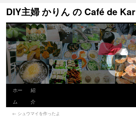
DIY主婦 かりん の Café de Kar
ホー
紹
ム
介
←
シュウマイを作ったよ