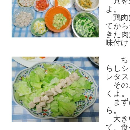
具を
よ。
鶏肉
てから
きた肉
味付け
ち
らしシ
レタス
その
くよ。
まず
ら。
大き
て、食