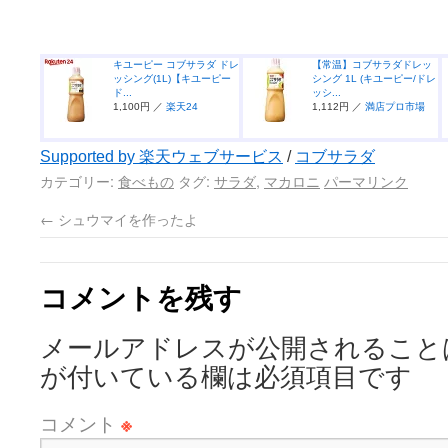
キユーピー コブサラダ ドレ
【常温】コブサラダドレッ
ッシング(1L)【キユーピー
シング 1L (キユーピー/ドレ
ド...
ッシ...
1,100円 ／
楽天24
1,112円 ／
満店プロ市場
Supported by 楽天ウェブサービス
/
コブサラダ
カテゴリー:
食べもの
タグ:
サラダ
,
マカロニ
パーマリンク
←
シュウマイを作ったよ
コメントを残す
メールアドレスが公開されること
が付いている欄は必須項目です
コメント
※