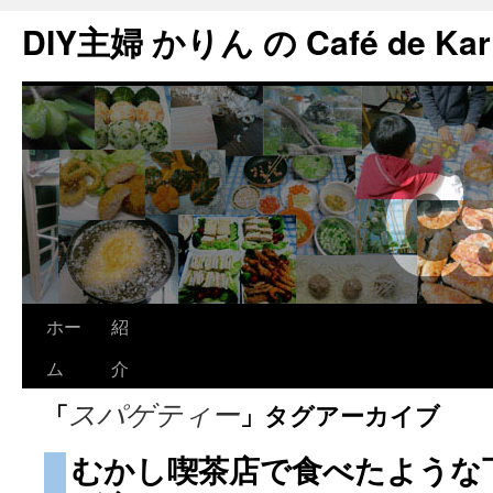
DIY主婦 かりん の Café de Kar
ホー
紹
ム
介
「
」タグアーカイブ
スパゲティー
むかし喫茶店で食べたような