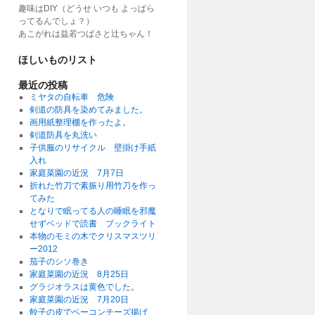
趣味はDIY（どうせ いつも よっぱら
ってるんでしょ？）
あこがれは益若つばさと辻ちゃん！
ほしいものリスト
最近の投稿
ミヤタの自転車 危険
剣道の防具を染めてみました。
画用紙整理棚を作ったよ。
剣道防具を丸洗い
子供服のリサイクル 壁掛け手紙
入れ
家庭菜園の近況 7月7日
折れた竹刀で素振り用竹刀を作っ
てみた
となりで眠ってる人の睡眠を邪魔
せずベッドで読書 ブックライト
本物のモミの木でクリスマスツリ
ー2012
茄子のシソ巻き
家庭菜園の近況 8月25日
グラジオラスは黄色でした。
家庭菜園の近況 7月20日
餃子の皮でベーコンチーズ揚げ