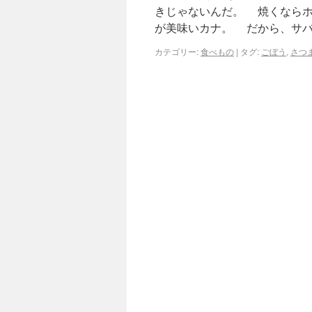
きじゃないんだ。 焼くならホ
が美味いカナ。 だから、サバ
カテゴリー:
食べもの
|
タグ:
ごぼう
,
さつ