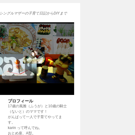
シングルマザーの子育て日記からDIYまで
プロフィール
17歳の風雅（ふうが）と10歳の騎士
（ないと）のママです！
がんばって一人で子育てやってま
す。
karin って呼んでね。
おとめ座、A型。