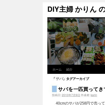
DIY主婦 かりん の C
ホーム
紹介
「
」タグアーカイブ
サバ
サバを一匹買ってき
投稿日:
2010年7月9日
作成者:
karin
40cmのサバが258円で売