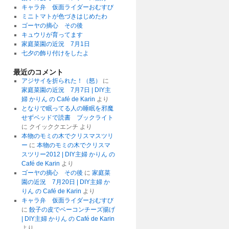
キャラ弁 仮面ライダーおむすび
ミニトマトが色づきはじめたわ
ゴーヤの摘心 その後
キュウリが育ってます
家庭菜園の近況 7月1日
七夕の飾り付けをしたよ
最近のコメント
アジサイを折られた！（怒）
に
家庭菜園の近況 7月7日 | DIY主
婦 かりん の Café de Karin
より
となりで眠ってる人の睡眠を邪魔
せずベッドで読書 ブックライト
に
クイッククエンチ
より
本物のモミの木でクリスマスツリ
ー
に
本物のモミの木でクリスマ
スツリー2012 | DIY主婦 かりん の
Café de Karin
より
ゴーヤの摘心 その後
に
家庭菜
園の近況 7月20日 | DIY主婦 か
りん の Café de Karin
より
キャラ弁 仮面ライダーおむすび
に
餃子の皮でベーコンチーズ揚げ
| DIY主婦 かりん の Café de Karin
より