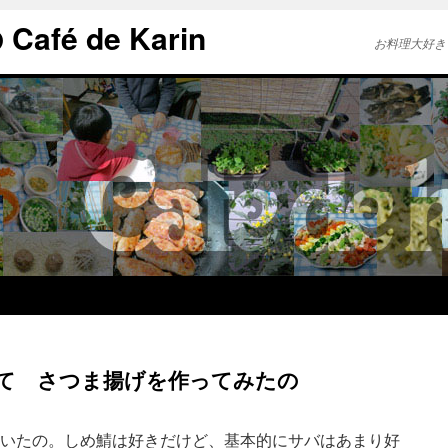
afé de Karin
お料理大好き
て さつま揚げを作ってみたの
っていたの。しめ鯖は好きだけど、基本的にサバはあまり好