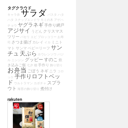
タグクラウド
サラダ
キャラ弁
パスタ
ハタ
ハタ
スナップエンドウ
モミの木
アゲハ
ヤグラネギ
手作り網戸
チョウ
アジサイ
クリスマス
うどん
ツリー
パセリ
エビ
ブロッコリー
お寿
さつま揚げ
カレイ
ミニト
司
イカ
サン
マト
サンマ
ベビーリーフ
チュ
天ぷら
ホウレンソウ
バジ
グッピー
すのこ
炊
ル
ニンジン
き込みご飯
手作り
七夕
棚
飾り切り
お弁当
ごぼう
ネギ
ニラ
コロ
手作りロフトベッ
ッケ
ド
スプラ
ウルトラマン
カボチャ
ウト
煮付け
海苔の飾り切り
rakuten