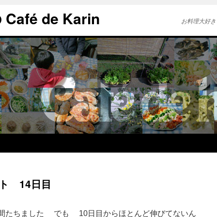
afé de Karin
お料理大好き
ト 14日目
間たちました でも 10日目からほとんど伸びてないん