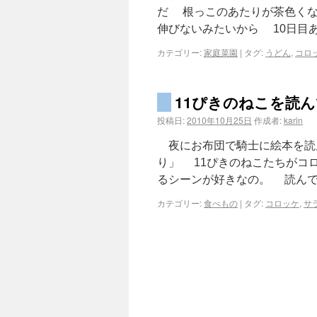
だ 根っこのあたりが茶色くな
伸びないみたいから 10日目
カテゴリー:
家庭菜園
|
タグ:
うどん
,
コロ
11ぴきのねこを読
投稿日:
2010年10月25日
作成者:
karin
夜にお布団で騎士に絵本を読
り」 11ぴきのねこたちがコ
るシーンが好きなの。 読んで
カテゴリー:
食べもの
|
タグ:
コロッケ
,
サ