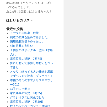
趣味はDIY（どうせ いつも よっぱら
ってるんでしょ？）
あこがれは益若つばさと辻ちゃん！
ほしいものリスト
最近の投稿
ミヤタの自転車 危険
剣道の防具を染めてみました。
画用紙整理棚を作ったよ。
剣道防具を丸洗い
子供服のリサイクル 壁掛け手紙
入れ
家庭菜園の近況 7月7日
折れた竹刀で素振り用竹刀を作っ
てみた
となりで眠ってる人の睡眠を邪魔
せずベッドで読書 ブックライト
本物のモミの木でクリスマスツリ
ー2012
茄子のシソ巻き
家庭菜園の近況 8月25日
グラジオラスは黄色でした。
家庭菜園の近況 7月20日
餃子の皮でベーコンチーズ揚げ