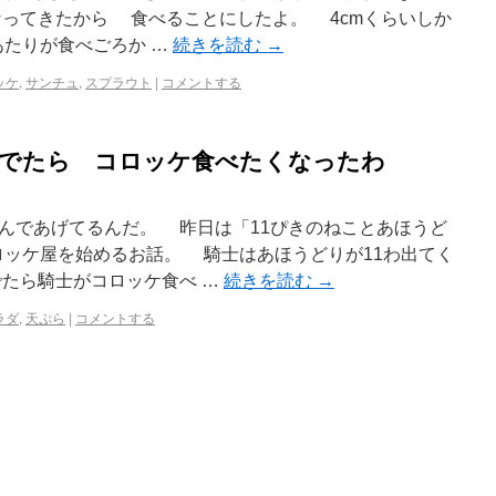
ってきたから 食べることにしたよ。 4cmくらいしか
あたりが食べごろか …
続きを読む
→
ッケ
,
サンチュ
,
スプラウト
|
コメントする
んでたら コロッケ食べたくなったわ
んであげてるんだ。 昨日は「11ぴきのねことあほうど
ロッケ屋を始めるお話。 騎士はあほうどりが11わ出てく
たら騎士がコロッケ食べ …
続きを読む
→
ラダ
,
天ぷら
|
コメントする