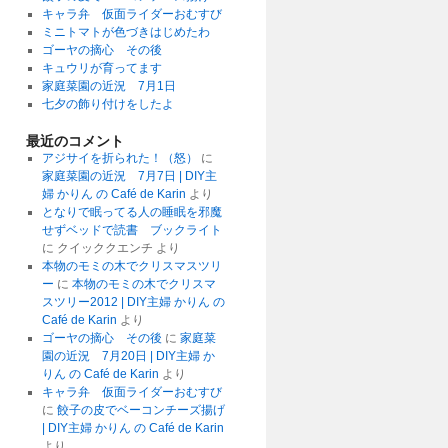
キャラ弁 仮面ライダーおむすび
ミニトマトが色づきはじめたわ
ゴーヤの摘心 その後
キュウリが育ってます
家庭菜園の近況 7月1日
七夕の飾り付けをしたよ
最近のコメント
アジサイを折られた！（怒）
に
家庭菜園の近況 7月7日 | DIY主
婦 かりん の Café de Karin
より
となりで眠ってる人の睡眠を邪魔
せずベッドで読書 ブックライト
に
クイッククエンチ
より
本物のモミの木でクリスマスツリ
ー
に
本物のモミの木でクリスマ
スツリー2012 | DIY主婦 かりん の
Café de Karin
より
ゴーヤの摘心 その後
に
家庭菜
園の近況 7月20日 | DIY主婦 か
りん の Café de Karin
より
キャラ弁 仮面ライダーおむすび
に
餃子の皮でベーコンチーズ揚げ
| DIY主婦 かりん の Café de Karin
より