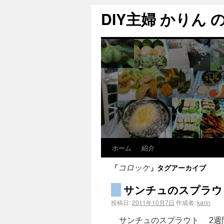
DIY主婦 かりん の C
ホーム
紹介
「
」タグアーカイブ
コロッケ
サンチュのスプラウ
投稿日:
2011年10月7日
作成者:
karin
サンチュのスプラウト 2週