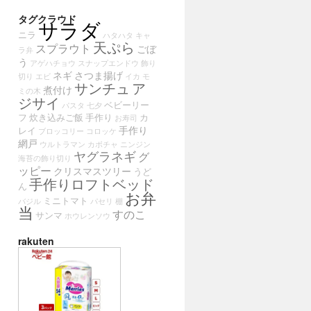
タグクラウド
サラダ
ニラ
ハタハタ
キャ
天ぷら
スプラウト
ごぼ
ラ弁
う
アゲハチョウ
スナップエンドウ
飾り
ネギ
さつま揚げ
切り
エビ
イカ
モ
サンチュ
ア
煮付け
ミの木
ジサイ
ベビーリー
パスタ
七夕
フ
炊き込みご飯
手作り
カ
お寿司
手作り
レイ
ブロッコリー
コロッケ
網戸
ウルトラマン
カボチャ
ニンジン
ヤグラネギ
グ
海苔の飾り切り
ッピー
クリスマスツリー
うど
手作りロフトベッド
ん
お弁
ミニトマト
バジル
パセリ
棚
当
すのこ
サンマ
ホウレンソウ
rakuten