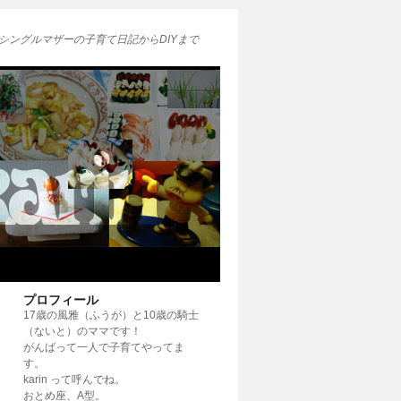
シングルマザーの子育て日記からDIYまで
プロフィール
17歳の風雅（ふうが）と10歳の騎士
（ないと）のママです！
がんばって一人で子育てやってま
す。
karin って呼んでね。
おとめ座、A型。