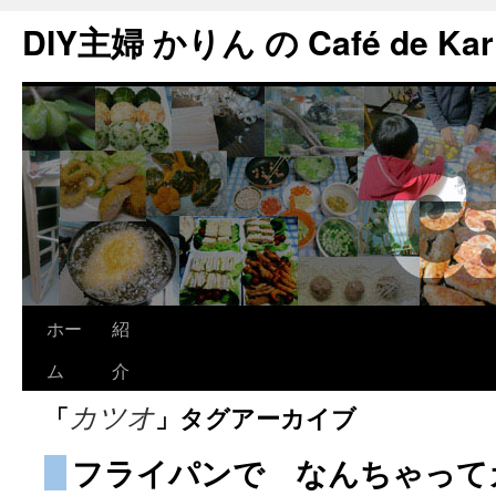
DIY主婦 かりん の Café de Kar
ホー
紹
ム
介
「
」タグアーカイブ
カツオ
フライパンで なんちゃって