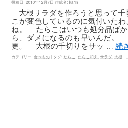
投稿日:
2010年12月7日
作成者:
karin
大根サラダを作ろうと思って千
こが変色しているのに気付いたわ。k
ね。 たらこはいつも処分品ばか
ら、ダメになるのも早いんだ。 
更。 大根の千切りをサッ …
続
カテゴリー:
食べもの
|
タグ:
たらこ
,
たらこ和え
,
サラダ
,
大根
|