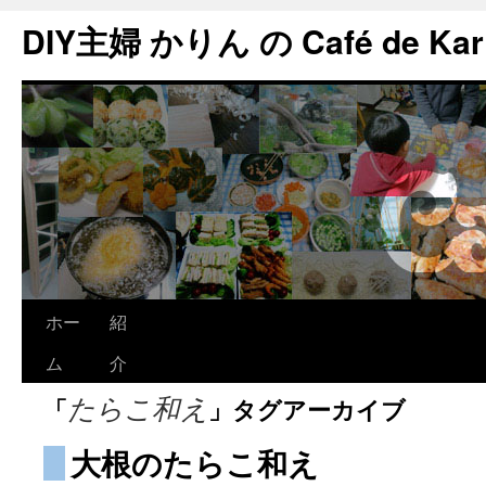
DIY主婦 かりん の Café de Kar
ホー
紹
ム
介
「
」タグアーカイブ
たらこ和え
大根のたらこ和え