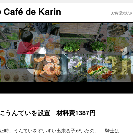
afé de Karin
お料理大好き
にうんていを設置 材料費1387円
た時、うんていをすいすい出来る子がいたの。 騎士は