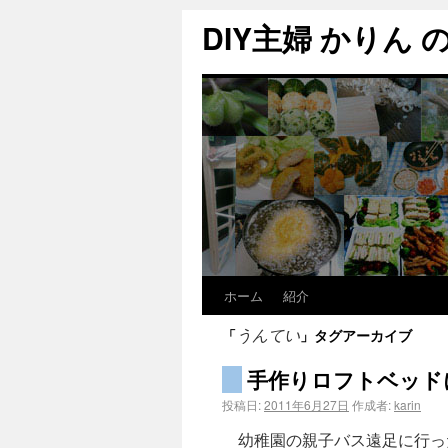
DIY主婦 かりん の C
ホーム
紹介
「
」タグアーカイブ
うんてい
手作りロフトベッド
投稿日:
2011年6月27日
作成者:
karin
幼稚園の親子バス遠足に行っ