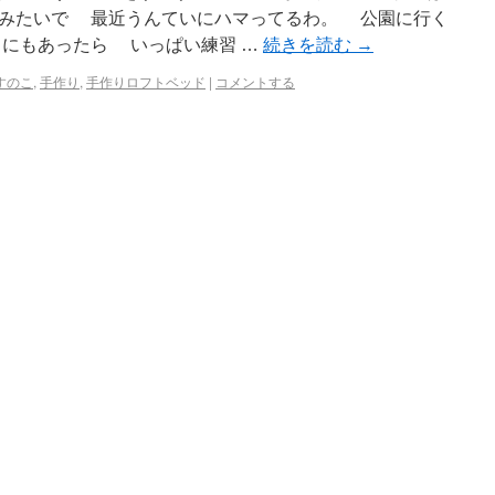
たみたいで 最近うんていにハマってるわ。 公園に行く
にもあったら いっぱい練習 …
続きを読む
→
すのこ
,
手作り
,
手作りロフトベッド
|
コメントする