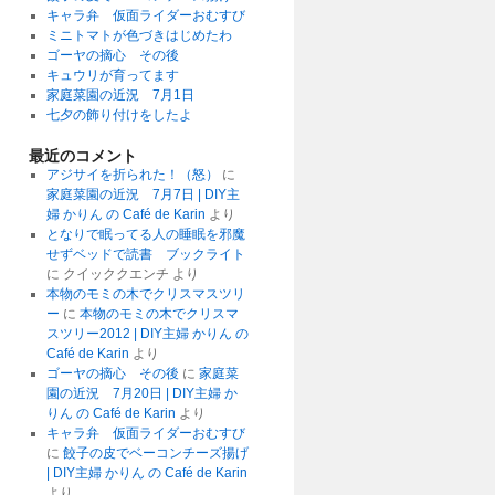
キャラ弁 仮面ライダーおむすび
ミニトマトが色づきはじめたわ
ゴーヤの摘心 その後
キュウリが育ってます
家庭菜園の近況 7月1日
七夕の飾り付けをしたよ
最近のコメント
アジサイを折られた！（怒）
に
家庭菜園の近況 7月7日 | DIY主
婦 かりん の Café de Karin
より
となりで眠ってる人の睡眠を邪魔
せずベッドで読書 ブックライト
に
クイッククエンチ
より
本物のモミの木でクリスマスツリ
ー
に
本物のモミの木でクリスマ
スツリー2012 | DIY主婦 かりん の
Café de Karin
より
ゴーヤの摘心 その後
に
家庭菜
園の近況 7月20日 | DIY主婦 か
りん の Café de Karin
より
キャラ弁 仮面ライダーおむすび
に
餃子の皮でベーコンチーズ揚げ
| DIY主婦 かりん の Café de Karin
より