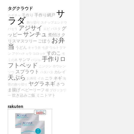
タグクラウド
サ
手作り網戸
手作り
カボチャ
ラダ
飾り切り
スナップエンドウ
アジサイ
グ
パセリ
エビ
パスタ
サンチュ
ッピー
煮付け
ク
お弁
リスマスツリー
ごぼう
当
うどん
キャラ弁
七夕
ウルトラマ
すのこ
ン
アゲハチョウ
コロッケ
モ
手作りロ
サンマ
ミの木
バジル
フトベッド
ニンジン
ホウレン
スプラウト
カレイ
ソウ
ハタハタ
天ぷら
ネギ
ニラ
お寿司
イカ
海
ヤグラネギ
さつ
苔の飾り切り
ま揚げ
ベビーリーフ
棚
ブロッコリ
炊き込みご飯
ミニトマト
ー
rakuten