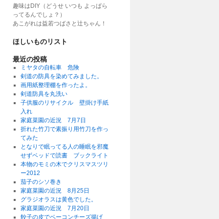
趣味はDIY（どうせ いつも よっぱら
ってるんでしょ？）
あこがれは益若つばさと辻ちゃん！
ほしいものリスト
最近の投稿
ミヤタの自転車 危険
剣道の防具を染めてみました。
画用紙整理棚を作ったよ。
剣道防具を丸洗い
子供服のリサイクル 壁掛け手紙
入れ
家庭菜園の近況 7月7日
折れた竹刀で素振り用竹刀を作っ
てみた
となりで眠ってる人の睡眠を邪魔
せずベッドで読書 ブックライト
本物のモミの木でクリスマスツリ
ー2012
茄子のシソ巻き
家庭菜園の近況 8月25日
グラジオラスは黄色でした。
家庭菜園の近況 7月20日
餃子の皮でベーコンチーズ揚げ