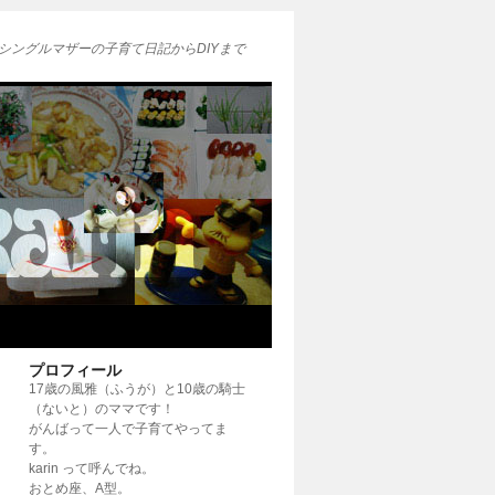
シングルマザーの子育て日記からDIYまで
プロフィール
17歳の風雅（ふうが）と10歳の騎士
（ないと）のママです！
がんばって一人で子育てやってま
す。
karin って呼んでね。
おとめ座、A型。