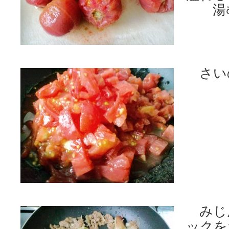
湯む
さい
みじ
ックを