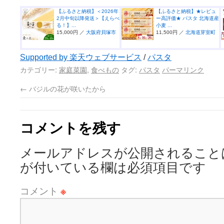
【ふるさと納税】＜2026年
【ふるさと納税】★レビュ
2月中旬以降発送＞【えらべ
ー高評価★ パスタ 北海道産
る！】...
小麦 ...
15,000円 ／
大阪府貝塚市
11,500円 ／
北海道芽室町
Supported by 楽天ウェブサービス
/
パスタ
カテゴリー:
家庭菜園
,
食べもの
タグ:
パスタ
パーマリンク
←
バジルの花が咲いたから
コメントを残す
メールアドレスが公開されること
が付いている欄は必須項目です
コメント
※