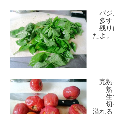
バジ
多す
残り
たよ。
完熟
熟し
生で
切っ
溢れる