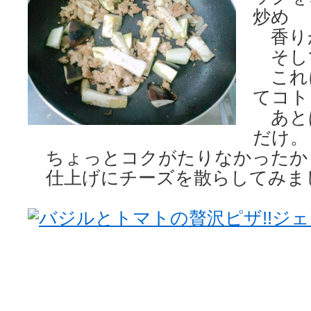
炒め
香り
そし
これ
てコト
あと
だけ。
ちょっとコクがたりなかったか
仕上げにチーズを散らしてみま
バジルとトマトの贅沢ピザ!!ジ