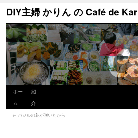
DIY主婦 かりん の Café de Kar
ホー
紹
ム
介
←
バジルの花が咲いたから