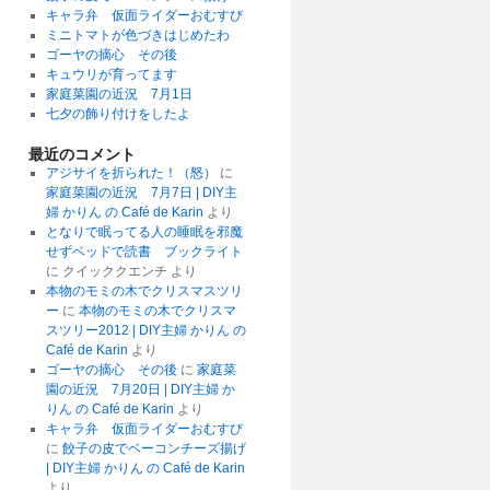
キャラ弁 仮面ライダーおむすび
ミニトマトが色づきはじめたわ
ゴーヤの摘心 その後
キュウリが育ってます
家庭菜園の近況 7月1日
七夕の飾り付けをしたよ
最近のコメント
アジサイを折られた！（怒）
に
家庭菜園の近況 7月7日 | DIY主
婦 かりん の Café de Karin
より
となりで眠ってる人の睡眠を邪魔
せずベッドで読書 ブックライト
に
クイッククエンチ
より
本物のモミの木でクリスマスツリ
ー
に
本物のモミの木でクリスマ
スツリー2012 | DIY主婦 かりん の
Café de Karin
より
ゴーヤの摘心 その後
に
家庭菜
園の近況 7月20日 | DIY主婦 か
りん の Café de Karin
より
キャラ弁 仮面ライダーおむすび
に
餃子の皮でベーコンチーズ揚げ
| DIY主婦 かりん の Café de Karin
より