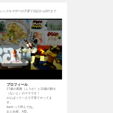
シングルマザーの子育て日記からDIYまで
プロフィール
17歳の風雅（ふうが）と10歳の騎士
（ないと）のママです！
がんばって一人で子育てやってま
す。
karin って呼んでね。
おとめ座、A型。