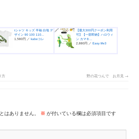
tシャツ キッズ 半袖 白地 デ
【最大300円クーポン利用
ザイン 90 100 110...
可】【一部即納】ハロウィ
1,580円 ／
kabeコレ
ン カマキ...
2,880円 ／
Easy life3
り方
野の花つんで お月見
→
とはありません。
※
が付いている欄は必須項目です