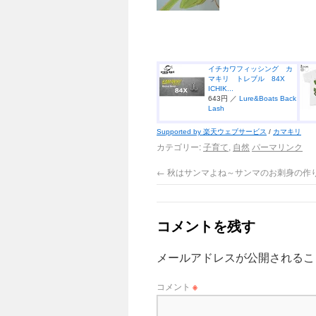
イチカワフィッシング カ
マキリ トレブル 84X
ICHIK...
643円 ／
Lure&Boats Back
Lash
Supported by 楽天ウェブサービス
/
カマキリ
カテゴリー:
子育て
,
自然
パーマリンク
←
秋はサンマよね～サンマのお刺身の作
コメントを残す
メールアドレスが公開されるこ
コメント
※