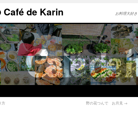
afé de Karin
お料理大好き
り方
野の花つんで お月見
→