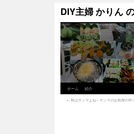
DIY主婦 かりん の C
ホーム
紹介
←
秋はサンマよね～サンマのお刺身の作