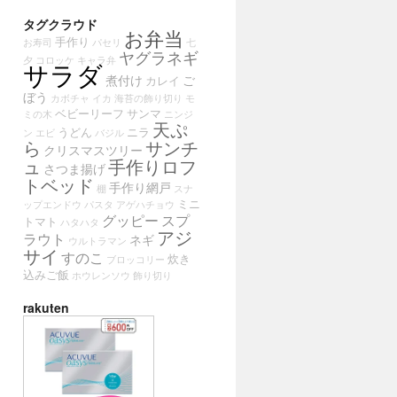
タグクラウド
お弁当
手作り
お寿司
パセリ
七
ヤグラネギ
夕
コロッケ
キャラ弁
サラダ
煮付け
ご
カレイ
ぼう
カボチャ
イカ
海苔の飾り切り
モ
ベビーリーフ
サンマ
ミの木
ニンジ
天ぷ
うどん
ニラ
ン
エビ
バジル
ら
サンチ
クリスマスツリー
ュ
手作りロフ
さつま揚げ
トベッド
手作り網戸
棚
スナ
ミニ
ップエンドウ
パスタ
アゲハチョウ
グッピー
スプ
トマト
ハタハタ
アジ
ラウト
ネギ
ウルトラマン
サイ
すのこ
炊き
ブロッコリー
込みご飯
ホウレンソウ
飾り切り
rakuten