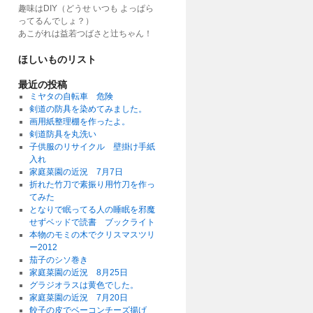
趣味はDIY（どうせ いつも よっぱら
ってるんでしょ？）
あこがれは益若つばさと辻ちゃん！
ほしいものリスト
最近の投稿
ミヤタの自転車 危険
剣道の防具を染めてみました。
画用紙整理棚を作ったよ。
剣道防具を丸洗い
子供服のリサイクル 壁掛け手紙
入れ
家庭菜園の近況 7月7日
折れた竹刀で素振り用竹刀を作っ
てみた
となりで眠ってる人の睡眠を邪魔
せずベッドで読書 ブックライト
本物のモミの木でクリスマスツリ
ー2012
茄子のシソ巻き
家庭菜園の近況 8月25日
グラジオラスは黄色でした。
家庭菜園の近況 7月20日
餃子の皮でベーコンチーズ揚げ