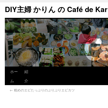
DIY主婦 かりん の Café de Kar
ホー
紹
ム
介
←
粗めのエビたっぷりのぷりぷりエビカツ