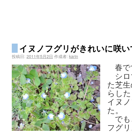
イヌノフグリがきれいに咲い
投稿日:
2011年5月2日
作成者:
karin
春で
シロ
た芝生
らした
イヌノ
た。
でも
フグリ