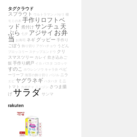
タグクラウド
スプラウト
ウルトラマン
パセリ
棚
手作りロフトベ
モミの木
ッド
サンチュ
天
煮付け
お弁
ぷら
アジサイ
七夕
当
グッピー
ネギ
手作り
お寿司
ごぼう
うどん
飾り切り
アゲハチョウ
クリ
ブロッコリー
スナップエンドウ
スマスツリー
カレイ
炊き込みご
手作り網戸
飯
イカ
パスタ
コロッケ
すのこ
ベビ
ホウレンソウ
キャラ弁
ーリーフ
ニラ
海苔の飾り切り
バジル
ヤグラネギ
ミニ
エビ
ハタハタ
さつま揚
トマト
カボチャ
ニンジン
サラダ
げ
サンマ
rakuten