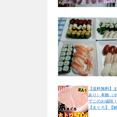
【送料無料】
あり）本鮪（ホ
でこのお値段
【まぐろ】【鮪】