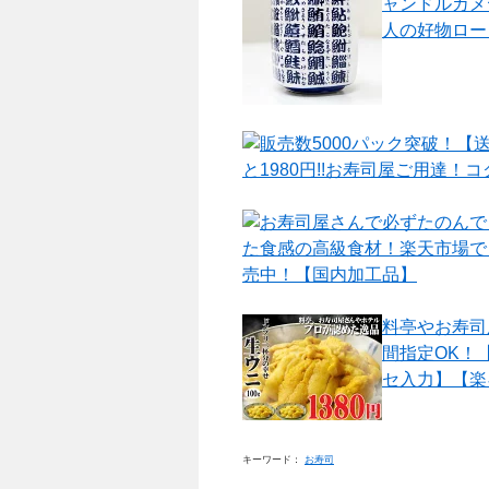
ャンドルカメ
人の好物ロー
販売数5000パック突破！【
と1980円!!お寿司屋ご用達！コク
お寿司屋さんで必ずたのんで
た食感の高級食材！楽天市場で
売中！【国内加工品】
料亭やお寿司屋
間指定OK！
セ入力】【楽ギフ
キーワード：
お寿司