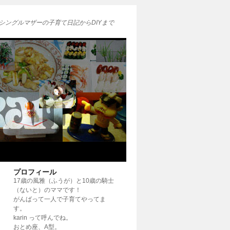
シングルマザーの子育て日記からDIYまで
プロフィール
17歳の風雅（ふうが）と10歳の騎士
（ないと）のママです！
がんばって一人で子育てやってま
す。
karin って呼んでね。
おとめ座、A型。