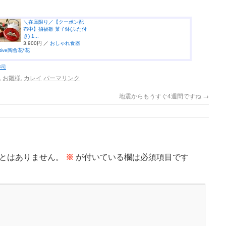
＼在庫限り／【クーポン配
布中】招福雛 菓子鉢(ふた付
き) 1...
3,900円 ／
おしゃれ食器
mitive陶舎花*花
寿司
,
お雛様
,
カレイ
パーマリンク
地震からもうすぐ4週間ですね
→
とはありません。
※
が付いている欄は必須項目です