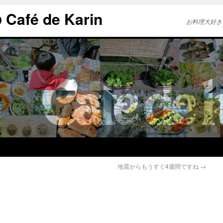
afé de Karin
お料理大好き
地震からもうすぐ4週間ですね
→