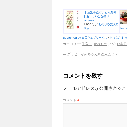
【 注染手ぬぐい ひな祭り
】おいしいひな祭り
kenama...
1,960円 ／
しのびや楽天市
場店
Pri
Supported by 楽天ウェブサービス
/
おひなさま 
カテゴリー:
子育て
,
食べもの
タグ:
お寿司
←
グッピーが赤ちゃんを産んだよ２
コメントを残す
メールアドレスが公開されるこ
コメント
※