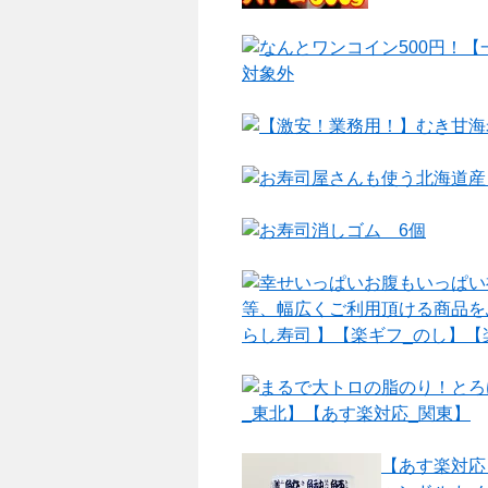
なんとワンコイン500円！
対象外
【激安！業務用！】むき甘海
お寿司屋さんも使う北海道産
お寿司消しゴム 6個
幸せいっぱいお腹もいっぱい
等、幅広くご利用頂ける商品を
らし寿司 】【楽ギフ_のし】【
まるで大トロの脂のり！とろ
_東北】【あす楽対応_関東】
【あす楽対応