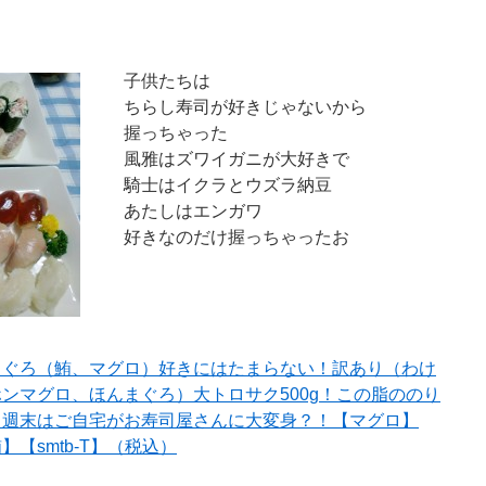
子供たちは
ちらし寿司が好きじゃないから
握っちゃった
風雅はズワイガニが大好きで
騎士はイクラとウズラ納豆
あたしはエンガワ
好きなのだけ握っちゃったお
まぐろ（鮪、マグロ）好きにはたまらない！訳あり（わけ
ンマグロ、ほんまぐろ）大トロサク500g！この脂ののり
！週末はご自宅がお寿司屋さんに大変身？！【マグロ】
【smtb-T】（税込）