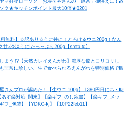
ヤマ好物ローソク お寿司やさんの「緑茶」御供えに！故
ソク★キッチンポイント最大10倍★0201
送料無料】☆訳あり☆うに丼に！とろけるウニ200g！なん
甘♪冷凍うに!たっっぷり200g【smtb-td】
しまう !?【天然カレイえんがわ】濃厚な脂とコリコリし
も非常に珍しい、生で食べられるえんがわを特別価格で販
さんプロが認めた！【生ウニ 100g】 1380円日にち・時
【あす楽対応_関東】【楽ギフ_のし宛書】【楽ギフ_メッ
_包装】【YDKG-kj】【10P22feb11】