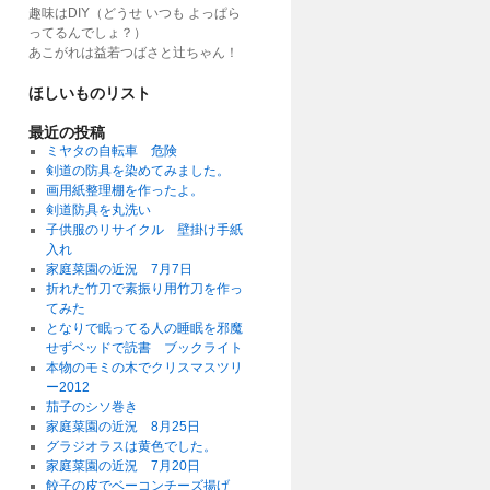
趣味はDIY（どうせ いつも よっぱら
ってるんでしょ？）
あこがれは益若つばさと辻ちゃん！
ほしいものリスト
最近の投稿
ミヤタの自転車 危険
剣道の防具を染めてみました。
画用紙整理棚を作ったよ。
剣道防具を丸洗い
子供服のリサイクル 壁掛け手紙
入れ
家庭菜園の近況 7月7日
折れた竹刀で素振り用竹刀を作っ
てみた
となりで眠ってる人の睡眠を邪魔
せずベッドで読書 ブックライト
本物のモミの木でクリスマスツリ
ー2012
茄子のシソ巻き
家庭菜園の近況 8月25日
グラジオラスは黄色でした。
家庭菜園の近況 7月20日
餃子の皮でベーコンチーズ揚げ