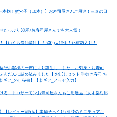
【一本物！煮穴子（10本）】お寿司屋さんご用達！三喜の日
老たっぷり30尾♪お寿司屋さんでも大人気！
！【いくら醤油漬け】！500g大特価！化粧箱入り！
福袋お客様の一声により誕生しました。お刺身・お寿司
ふんだんに詰め込みました【 お試しセット 手巻き寿司 ち
楽ギフ_のし宛書】【楽ギフ_メッセ入力】
ける！トロサーモンお寿司屋さんもご用達品【あす楽対応
】【レビュー割5％】本物そっくり♪緑茶のミニチュアキ