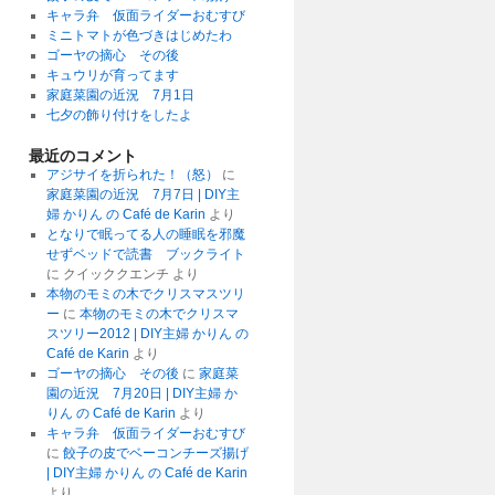
キャラ弁 仮面ライダーおむすび
ミニトマトが色づきはじめたわ
ゴーヤの摘心 その後
キュウリが育ってます
家庭菜園の近況 7月1日
七夕の飾り付けをしたよ
最近のコメント
アジサイを折られた！（怒）
に
家庭菜園の近況 7月7日 | DIY主
婦 かりん の Café de Karin
より
となりで眠ってる人の睡眠を邪魔
せずベッドで読書 ブックライト
に
クイッククエンチ
より
本物のモミの木でクリスマスツリ
ー
に
本物のモミの木でクリスマ
スツリー2012 | DIY主婦 かりん の
Café de Karin
より
ゴーヤの摘心 その後
に
家庭菜
園の近況 7月20日 | DIY主婦 か
りん の Café de Karin
より
キャラ弁 仮面ライダーおむすび
に
餃子の皮でベーコンチーズ揚げ
| DIY主婦 かりん の Café de Karin
より