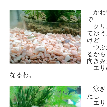
かわ
で
クリ
てゆう
けど
つぶ
るから
向きみ
エサ
なるわ。
泳ぎ
たし
エサ