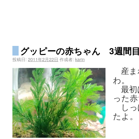
グッピーの赤ちゃん 3週間
投稿日:
2011年2月22日
作成者:
karin
産まれ
わ。
最初
った赤
しっ
たよ。