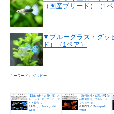
（国産ブリード）（1
▼ブルーグラス・グッ
ド）（1ペア）
キーワード：
グッピー
【送付無料・お買い得】ブ
【送付無料・お買い得】珍
ルートパーズ・グッピー ※
品数量限定】フルレッド・
ペア販売 ...
グッピー ※...
4,980円 ／
Matsuyoshi
4,980円 ／
Matsuyoshi
World
World