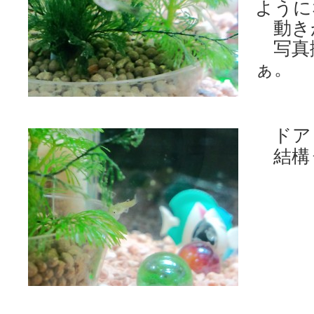
ように
動き
写真
ぁ。
ドア
結構う