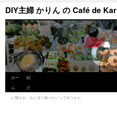
DIY主婦 かりん の Café de Kar
ホー
紹
ム
介
←
騎士が、おにぎり食べたいってゆうから