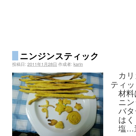
ニンジンスティック
投稿日:
2011年1月28日
作成者:
karin
カリ
ティッ
材料
ニンジ
バタ
はく
塩…