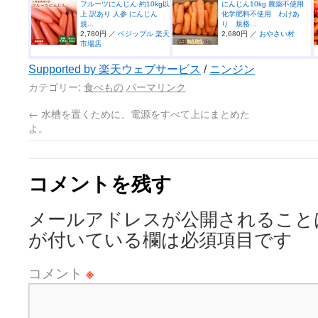
フルーツにんじん 約10kg以
にんじん10kg 農薬不使用
上 訳あり 人参 にんじん
化学肥料不使用 わけあ
規...
り 規格...
2,780円 ／
ベジップル 楽天
2,680円 ／
おやさい村
市場店
Supported by 楽天ウェブサービス
/
ニンジン
カテゴリー:
食べもの
パーマリンク
←
水槽を置くために、電源をすべて上にまとめた
よ。
コメントを残す
メールアドレスが公開されること
が付いている欄は必須項目です
コメント
※