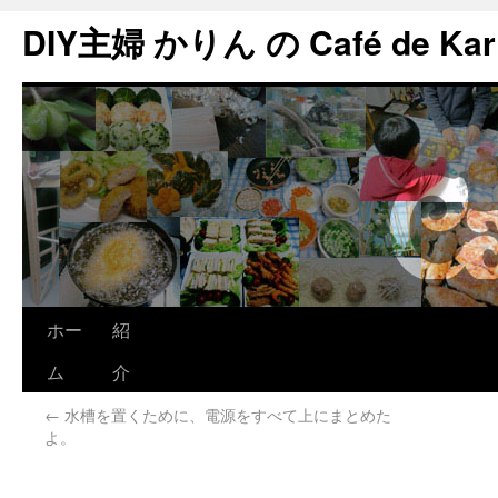
DIY主婦 かりん の Café de Kar
ホー
紹
ム
介
←
水槽を置くために、電源をすべて上にまとめた
よ。