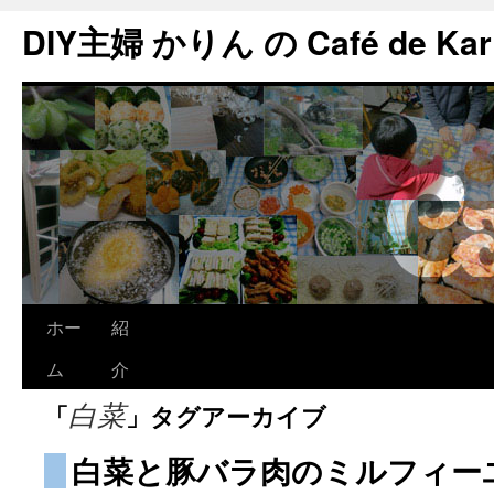
DIY主婦 かりん の Café de Kar
ホー
紹
ム
介
「
」タグアーカイブ
白菜
白菜と豚バラ肉のミルフィー