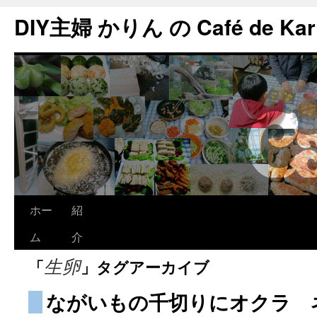
DIY主婦 かりん の Café de Kar
ホー
紹
ム
介
「
」タグアーカイブ
生卵
ながいもの千切りにオクラ 