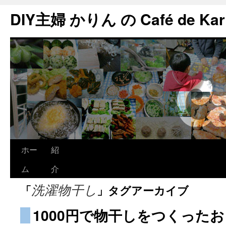
DIY主婦 かりん の Café de Kar
ホー
紹
ム
介
「
」タグアーカイブ
洗濯物干し
1000円で物干しをつくったお