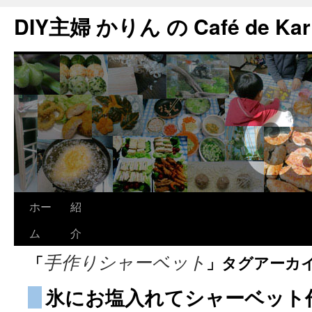
DIY主婦 かりん の Café de Kar
ホー
紹
ム
介
「
」タグアーカ
手作りシャーベット
氷にお塩入れてシャーベット